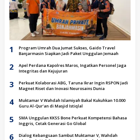
1
Program Umrah Dua Jumat Sukses, Gaido Travel
Banjarmasin Siapkan Jadi Paket Unggulan Jemaah
2
Apel Perdana Kapolres Maros, Ingatkan Personel Jaga
Integritas dan Kejujuran
3
Perkuat Kolaborasi ABG, Taruna Ikrar Ingin RSPON Jadi
Magnet Riset dan Inovasi Neurosains Dunia
4
Muktamar V Wahdah Islamiyah Bakal Kukuhkan 10.000
Guru Al-Qur’an di Masjid Istiqlal
5
SMA Unggulan KKSS Bone Perkuat Kompetensi Bahasa
Inggris, Cetak Generasi Go Global
6
Dialog Kebangsaan Sambut Muktamar V, Wahdah