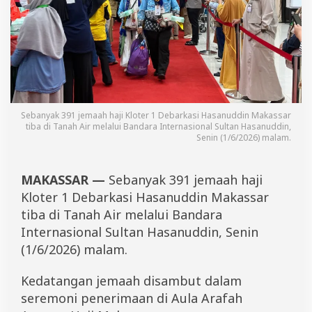
e
b
a
r
k
a
s
i
M
Sebanyak 391 jemaah haji Kloter 1 Debarkasi Hasanuddin Makassar
a
tiba di Tanah Air melalui Bandara Internasional Sultan Hasanuddin,
k
Senin (1/6/2026) malam.
a
s
s
MAKASSAR —
Sebanyak 391 jemaah haji
a
r
Kloter 1 Debarkasi Hasanuddin Makassar
T
tiba di Tanah Air melalui Bandara
i
Internasional Sultan Hasanuddin, Senin
b
a
(1/6/2026) malam.
Kedatangan jemaah disambut dalam
seremoni penerimaan di Aula Arafah