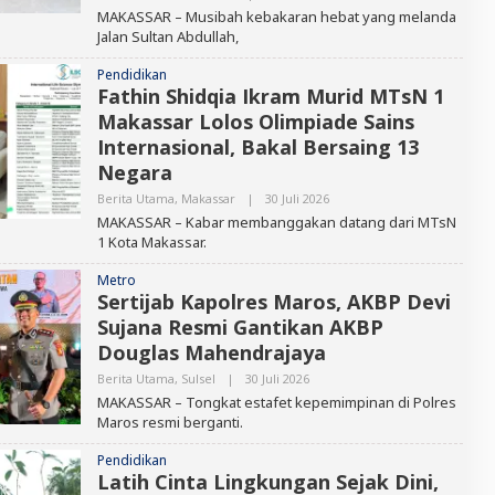
L
MAKASSAR – Musibah kebakaran hebat yang melanda
E
Jalan Sultan Abdullah,
H
E
D
Pendidikan
I
Fathin Shidqia Ikram Murid MTsN 1
T
Makassar Lolos Olimpiade Sains
O
R
Internasional, Bakal Bersaing 13
Negara
Berita Utama
,
Makassar
|
30 Juli 2026
O
L
MAKASSAR – Kabar membanggakan datang dari MTsN
E
1 Kota Makassar.
H
E
D
Metro
I
Sertijab Kapolres Maros, AKBP Devi
T
Sujana Resmi Gantikan AKBP
O
R
Douglas Mahendrajaya
Berita Utama
,
Sulsel
|
30 Juli 2026
O
L
MAKASSAR – Tongkat estafet kepemimpinan di Polres
E
Maros resmi berganti.
H
E
D
Pendidikan
I
Latih Cinta Lingkungan Sejak Dini,
T