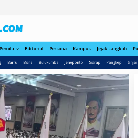
Pemilu
Editorial
Persona
Kampus
Jejak Langkah
Po
g
Barru
Bone
Bulukumba
Jeneponto
Sidrap
Pangkep
Sinjai