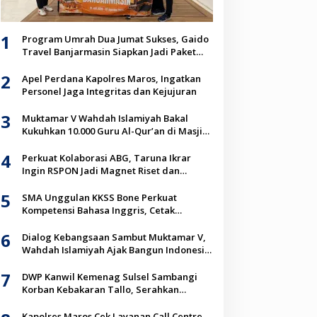
Maros
1
Program Umrah Dua Jumat Sukses, Gaido
Kapolres Maros Cek Layanan Ca
Travel Banjarmasin Siapkan Jadi Paket
Unggulan Jemaah
Tekankan Respons Cepat
2
Apel Perdana Kapolres Maros, Ingatkan
Personel Jaga Integritas dan Kejujuran
Agustus 2026
3
Muktamar V Wahdah Islamiyah Bakal
Kukuhkan 10.000 Guru Al-Qur’an di Masjid
Istiqlal
4
Perkuat Kolaborasi ABG, Taruna Ikrar
Ingin RSPON Jadi Magnet Riset dan
Inovasi Neurosains Dunia
5
SMA Unggulan KKSS Bone Perkuat
Kompetensi Bahasa Inggris, Cetak
Generasi Go Global
6
Dialog Kebangsaan Sambut Muktamar V,
Wahdah Islamiyah Ajak Bangun Indonesia
Berkah Lewat Kolaborasi
7
DWP Kanwil Kemenag Sulsel Sambangi
Korban Kebakaran Tallo, Serahkan
Bantuan Sembako
Kapolres Maros Cek Layanan Call Centre