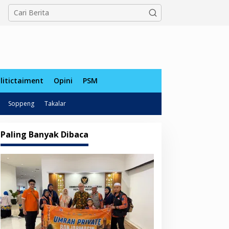
tutup
litictaiment
Opini
PSM
Soppeng
Takalar
Paling Banyak Dibaca