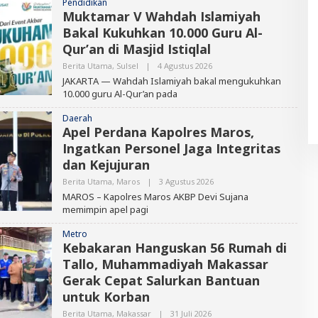
Pendidikan
I
Muktamar V Wahdah Islamiyah
T
Bakal Kukuhkan 10.000 Guru Al-
O
R
Qur’an di Masjid Istiqlal
Berita Utama
,
Sulsel
|
4 Agustus 2026
O
L
JAKARTA — Wahdah Islamiyah bakal mengukuhkan
E
10.000 guru Al-Qur’an pada
H
E
D
Daerah
I
Apel Perdana Kapolres Maros,
T
Ingatkan Personel Jaga Integritas
O
R
dan Kejujuran
Berita Utama
,
Maros
|
3 Agustus 2026
O
L
​MAROS – Kapolres Maros AKBP Devi Sujana
E
memimpin apel pagi
H
E
D
Metro
I
Kebakaran Hanguskan 56 Rumah di
T
Tallo, Muhammadiyah Makassar
O
R
Gerak Cepat Salurkan Bantuan
untuk Korban
Berita Utama
,
Makassar
|
31 Juli 2026
O