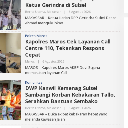
Ketua Gerindra di Sulsel
O
R
Berita Utama
,
Makassar
|
6 Agustus 2026
O
L
MAKASSAR – Ketua Harian DPP Gerindra Sufmi Dasco
E
Ahmad mengukuhkan
H
E
D
Polres Maros
I
T
Kapolres Maros Cek Layanan Call
O
Centre 110, Tekankan Respons
R
Cepat
Maros
|
6 Agustus 2026
O
L
MAROS – Kapolres Maros AKBP Devi Sujana
E
memastikan layanan Call
H
E
D
Komunitas
I
DWP Kanwil Kemenag Sulsel
T
Sambangi Korban Kebakaran Tallo,
O
R
Serahkan Bantuan Sembako
Berita Utama
,
Makassar
|
6 Agustus 2026
O
L
MAKASSAR – Duka akibat kebakaran hebat yang
E
melanda kawasan Jalan
H
E
D