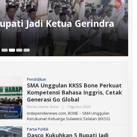
pati Jadi Ketua Gerindra
6 
Pendidikan
SMA Unggulan KKSS Bone Perkuat
Kompetensi Bahasa Inggris, Cetak
Generasi Go Global
Berita Utama
,
Bone
|
7 Agustus 2026
O
L
independenews.com, BONE – SMA Unggulan
E
Kerukunan Keluarga Sulawesi Selatan (KKSS)
H
E
D
Partai Politik
I
Dasco Kukuhkan 5 Bupati Jadi
T