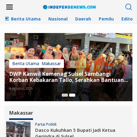
L
e
w
Berita Utama
Nasional
Daerah
Pemilu
Editori
a
t
i
k
e
k
o
n
t
Berita Utama
,
Makassar
e
DWP Kanwil Kemenag Sulsel Sambangi
n
Korban Kebakaran Tallo, Serahkan Bantuan
Sembako
6 Agustus 2026
Makassar
Partai Politik
Dasco Kukuhkan 5 Bupati Jadi Ketua
Gerindra di Sulsel