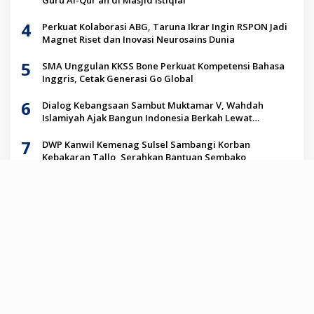
Guru Al-Qur’an di Masjid Istiqlal
4
Perkuat Kolaborasi ABG, Taruna Ikrar Ingin RSPON Jadi
Magnet Riset dan Inovasi Neurosains Dunia
5
SMA Unggulan KKSS Bone Perkuat Kompetensi Bahasa
Inggris, Cetak Generasi Go Global
6
Dialog Kebangsaan Sambut Muktamar V, Wahdah
Islamiyah Ajak Bangun Indonesia Berkah Lewat
Kolaborasi
7
DWP Kanwil Kemenag Sulsel Sambangi Korban
Kebakaran Tallo, Serahkan Bantuan Sembako
8
Kapolres Maros Cek Layanan Call Centre 110, Tekankan
Respons Cepat
Independen Youtube Channel
Independen YouTube
Polisi Gagalkan Penculik Anak di Makassar