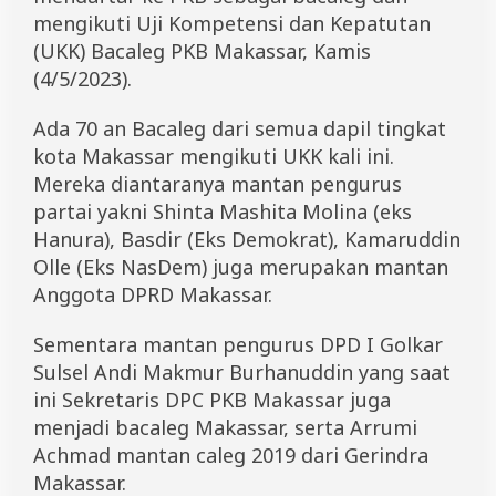
K
mengikuti Uji Kompetensi dan Kepatutan
o
(UKK) Bacaleg PKB Makassar, Kamis
m
i
(4/5/2023).
t
m
Ada 70 an Bacaleg dari semua dapil tingkat
e
n
kota Makassar mengikuti UKK kali ini.
Mereka diantaranya mantan pengurus
partai yakni Shinta Mashita Molina (eks
Hanura), Basdir (Eks Demokrat), Kamaruddin
Olle (Eks NasDem) juga merupakan mantan
Anggota DPRD Makassar.
Sementara mantan pengurus DPD I Golkar
Sulsel Andi Makmur Burhanuddin yang saat
ini Sekretaris DPC PKB Makassar juga
menjadi bacaleg Makassar, serta Arrumi
Achmad mantan caleg 2019 dari Gerindra
Makassar.