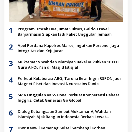
1
Program Umrah Dua Jumat Sukses, Gaido Travel
Banjarmasin Siapkan Jadi Paket Unggulan Jemaah
2
Apel Perdana Kapolres Maros, Ingatkan Personel Jaga
Integritas dan Kejujuran
3
Muktamar V Wahdah Islamiyah Bakal Kukuhkan 10.000
Guru Al-Qur’an di Masjid Istiqlal
4
Perkuat Kolaborasi ABG, Taruna Ikrar Ingin RSPON Jadi
Magnet Riset dan Inovasi Neurosains Dunia
5
SMA Unggulan KKSS Bone Perkuat Kompetensi Bahasa
Inggris, Cetak Generasi Go Global
6
Dialog Kebangsaan Sambut Muktamar V, Wahdah
Islamiyah Ajak Bangun Indonesia Berkah Lewat
Kolaborasi
7
DWP Kanwil Kemenag Sulsel Sambangi Korban