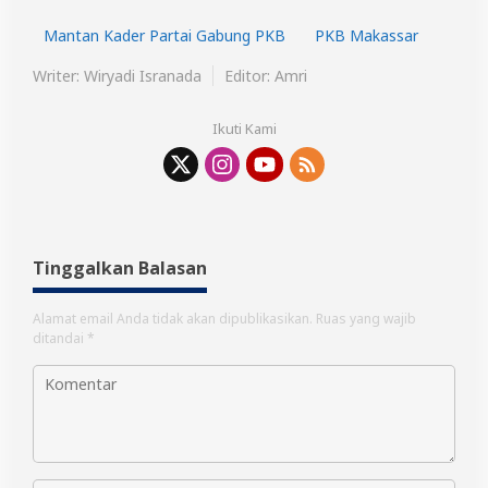
Mantan Kader Partai Gabung PKB
PKB Makassar
Writer: Wiryadi Isranada
Editor: Amri
Ikuti Kami
Tinggalkan Balasan
Alamat email Anda tidak akan dipublikasikan.
Ruas yang wajib
ditandai
*