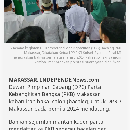
a
b
u
n
g
P
K
B
,
Suasana kegiatan Uji Kompetensi dan Kepatutan (UKK) Bacaleg PKB
A
Makassar, Dikatakan Ketua LPP PKB Sulsel, Syamsu Rizal MI
z
menegaskan bahwa perhelatan Pemilu 2024 kali ini, pihaknya ingin
h
kembali menorehkan prestasi suara yang signifikan.
a
r
A
MAKASSAR, INDEPENDENews.com –
r
Dewan Pimpinan Cabang (DPC) Partai
s
y
Kebangkitan Bangsa (PKB) Makassar
a
kebanjiran bakal calon (bacaleg) untuk DPRD
d
M
Makassar pada pemilu 2024 mendatang.
i
n
Bahkan sejumlah mantan kader partai
t
a
mendaftar ke PKB sebagai bacaleg dan