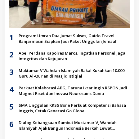
1
Program Umrah Dua Jumat Sukses, Gaido Travel
Banjarmasin Siapkan Jadi Paket Unggulan Jemaah
2
Apel Perdana Kapolres Maros, Ingatkan Personel Jaga
Integritas dan Kejujuran
3
Muktamar V Wahdah Islamiyah Bakal Kukuhkan 10.000
Guru Al-Qur’an di Masjid Istiqlal
4
Perkuat Kolaborasi ABG, Taruna Ikrar Ingin RSPON Jadi
Magnet Riset dan Inovasi Neurosains Dunia
5
SMA Unggulan KKSS Bone Perkuat Kompetensi Bahasa
Inggris, Cetak Generasi Go Global
6
Dialog Kebangsaan Sambut Muktamar V, Wahdah
Islamiyah Ajak Bangun Indonesia Berkah Lewat
Kolaborasi