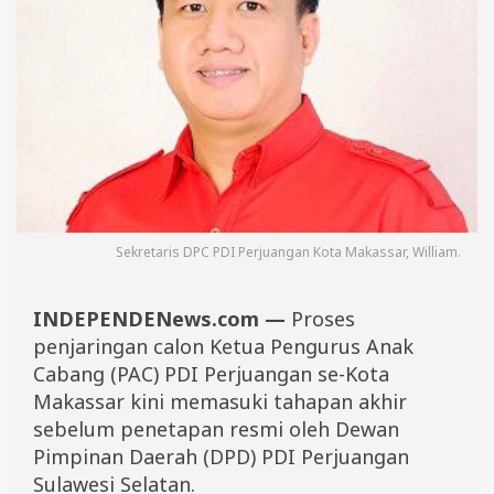
s
t
,
1
0
0
C
a
l
o
n
B
e
Sekretaris DPC PDI Perjuangan Kota Makassar, William.
r
e
b
INDEPENDENews.com —
Proses
u
penjaringan calon Ketua Pengurus Anak
t
J
Cabang (PAC) PDI Perjuangan se-Kota
a
Makassar kini memasuki tahapan akhir
d
i
sebelum penetapan resmi oleh Dewan
K
Pimpinan Daerah (DPD) PDI Perjuangan
e
Sulawesi Selatan.
t