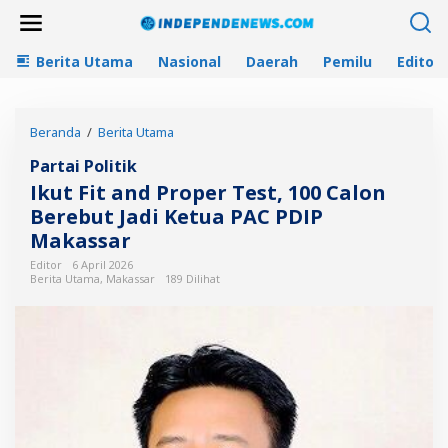
L
e
w
Berita Utama
Nasional
Daerah
Pemilu
Editori
a
t
i
k
Beranda
/
Berita Utama
I
e
k
k
Partai Politik
u
o
t
n
Ikut Fit and Proper Test, 100 Calon
F
t
Berebut Jadi Ketua PAC PDIP
i
e
Makassar
t
n
a
Editor
6 April 2026
n
Berita Utama
,
Makassar
189 Dilihat
d
P
r
o
p
e
r
T
e