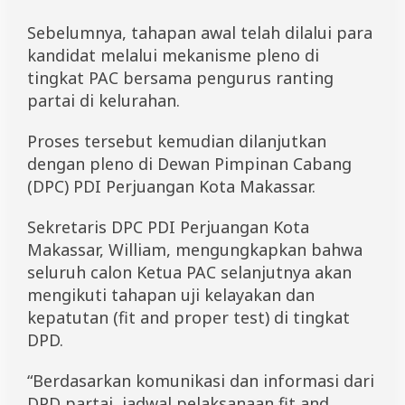
u
a
Sebelumnya, tahapan awal telah dilalui para
P
kandidat melalui mekanisme pleno di
A
C
tingkat PAC bersama pengurus ranting
P
partai di kelurahan.
D
I
Proses tersebut kemudian dilanjutkan
P
M
dengan pleno di Dewan Pimpinan Cabang
a
(DPC) PDI Perjuangan Kota Makassar.
k
a
s
Sekretaris DPC PDI Perjuangan Kota
s
Makassar, William, mengungkapkan bahwa
a
r
seluruh calon Ketua PAC selanjutnya akan
mengikuti tahapan uji kelayakan dan
kepatutan (fit and proper test) di tingkat
DPD.
“Berdasarkan komunikasi dan informasi dari
DPD partai, jadwal pelaksanaan fit and