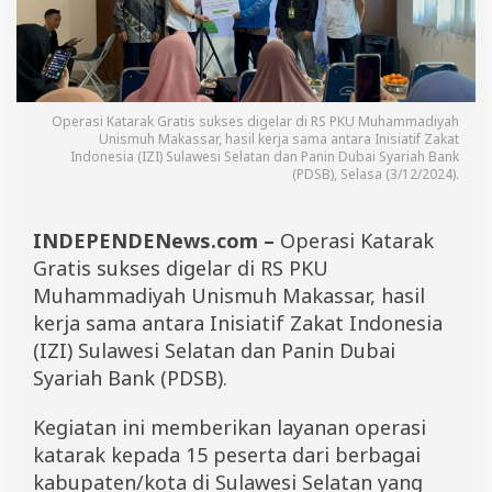
a
i
S
y
a
r
Operasi Katarak Gratis sukses digelar di RS PKU Muhammadiyah
i
Unismuh Makassar, hasil kerja sama antara Inisiatif Zakat
a
Indonesia (IZI) Sulawesi Selatan dan Panin Dubai Syariah Bank
h
(PDSB), Selasa (3/12/2024).
G
e
l
INDEPENDENews.com –
Operasi Katarak
a
Gratis sukses digelar di RS PKU
r
O
Muhammadiyah Unismuh Makassar, hasil
p
kerja sama antara Inisiatif Zakat Indonesia
e
r
(IZI) Sulawesi Selatan dan Panin Dubai
a
Syariah Bank (PDSB).
s
i
K
Kegiatan ini memberikan layanan operasi
a
katarak kepada 15 peserta dari berbagai
t
kabupaten/kota di Sulawesi Selatan yang
a