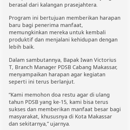
r
berasal dari kalangan prasejahtera.
a
k
Program ini bertujuan memberikan harapan
G
r
baru bagi penerima manfaat,
a
memungkinkan mereka untuk kembali
t
produktif dan menjalani kehidupan dengan
i
s
lebih baik.
B
a
Dalam sambutannya, Bapak Iwan Victorius
g
i
T, Branch Manager PDSB Cabang Makassar,
M
menyampaikan harapan agar kegiatan
a
seperti ini terus berlanjut.
s
y
a
“Kami memohon doa restu agar di ulang
r
tahun PDSB yang ke-15, kami bisa terus
a
k
sukses dan memberikan manfaat besar bagi
a
masyarakat, khususnya di Kota Makassar
t
dan sekitarnya,” ujarnya.