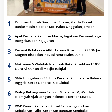
1
Program Umrah Dua Jumat Sukses, Gaido Travel
Banjarmasin Siapkan Jadi Paket Unggulan Jemaah
2
Apel Perdana Kapolres Maros, Ingatkan Personel Jaga
Integritas dan Kejujuran
3
Perkuat Kolaborasi ABG, Taruna Ikrar Ingin RSPON Jadi
Magnet Riset dan Inovasi Neurosains Dunia
4
Muktamar V Wahdah Islamiyah Bakal Kukuhkan 10.000
Guru Al-Qur’an di Masjid Istiqlal
5
SMA Unggulan KKSS Bone Perkuat Kompetensi Bahasa
Inggris, Cetak Generasi Go Global
6
Dialog Kebangsaan Sambut Muktamar V, Wahdah
Islamiyah Ajak Bangun Indonesia Berkah Lewat
Kolaborasi
7
DWP Kanwil Kemenag Sulsel Sambangi Korban
Kebakaran Tallo, Serahkan Bantuan Sembako