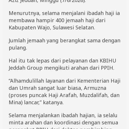
Aziz Jeddah, Minggu (7/6/2026).
a
s
Menurutnya, selama menjalani ibadah haji ia
i
K
membawa hampir 400 jemaah haji dari
e
Kabupaten Wajo, Sulawesi Selatan.
t
e
r
Jumlah jemaah yang berangkat sama dengan
t
pulang.
i
b
Hal itu tak lepas dari pelayanan dan KBIHU
a
n
Jeddah Group mengikuti arahan dari PPIH.
K
l
“Alhamdulillah layanan dari Kementerian Haji
o
t
dan Umrah sangat luar biasa, Armuzna
e
(proses puncak Haji Arafah, Muzdalifah, dan
r
1
Mina) lancar,” katanya.
0
E
Selama menjalankan ibadah hajian, ia selalu
m
minta arahan dan koordinasi dengan semua
b
a