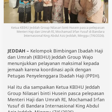
g
k
a
p
,
M
Ketua KBIHU Jeddah Group Nilasari binti Husein pasca pelepasan
e
Menteri Haji dan Umrah RI, Mochamad Irfan Yusuf di Bandara
n
Internasional King Abdul Aziz Jeddah, Minggu (7/6/2026).
h
a
j
JEDDAH –
Kelompok Bimbingan Ibadah Haji
G
u
dan Umrah (KBIHU) Jeddah Group Wajo
s
menunjukkan pelayanan maksimal kepada
I
jemaah karena koordinasi apik dengan
r
f
Petugas Penyelenggara Ibadah Haji (PPIH).
a
n
Hal itu dia sampaikan Ketua KBIHU Jeddah
A
p
Group Nilasari binti Husein pasca pelepasan
r
Menteri Haji dan Umrah RI, Mochamad Irfan
e
Yusuf di Bandara Internasional King Abdul
s
i