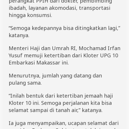
perangkat PPIH dari dokter, pembimbing
r
ibadah, layanan akomodasi, transportasi
k
a
hingga konsumsi.
s
i
“Semoga kedepannya bisa ditingkatkan lagi,”
M
katanya.
a
k
a
Menteri Haji dan Umrah RI, Mochamad Irfan
s
Yusuf memuji ketertiban dari Kloter UPG 10
s
a
Embarkasi Makassar ini.
r
Menurutnya, jumlah yang datang dan
pulang sama.
“Inilah bentuk dari ketertiban jemaah haji
Kloter 10 ini. Semoga perjalanan kita bisa
selamat sampai di tanah air,” katanya.
Ia juga menyampaikan, ucapan selamat dari