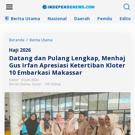
L
e
w
Berita Utama
Nasional
Daerah
Pemilu
Editori
a
t
i
k
Beranda
/
Berita Utama
D
e
a
k
Haji 2026
t
o
a
n
Datang dan Pulang Lengkap, Menhaj
n
t
Gus Irfan Apresiasi Ketertiban Kloter
g
e
10 Embarkasi Makassar
d
n
a
Editor
8 Juni 2026
n
Berita Utama
,
Sulsel
139 Dilihat
P
u
l
a
n
g
L
e
n