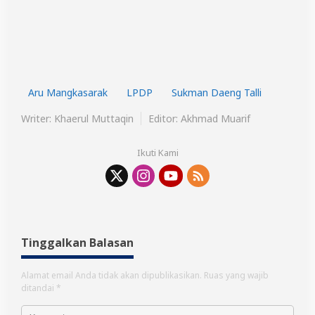
Aru Mangkasarak
LPDP
Sukman Daeng Talli
Writer: Khaerul Muttaqin
Editor: Akhmad Muarif
Ikuti Kami
Tinggalkan Balasan
Alamat email Anda tidak akan dipublikasikan.
Ruas yang wajib
ditandai
*