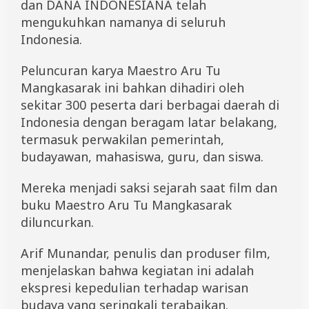
dan DANA INDONESIANA telah
r
u
mengukuhkan namanya di seluruh
T
Indonesia.
u
M
Peluncuran karya Maestro Aru Tu
a
n
Mangkasarak ini bahkan dihadiri oleh
g
sekitar 300 peserta dari berbagai daerah di
k
a
Indonesia dengan beragam latar belakang,
s
termasuk perwakilan pemerintah,
a
budayawan, mahasiswa, guru, dan siswa.
r
a
k
Mereka menjadi saksi sejarah saat film dan
,
buku Maestro Aru Tu Mangkasarak
S
u
diluncurkan.
k
m
Arif Munandar, penulis dan produser film,
a
n
menjelaskan bahwa kegiatan ini adalah
D
ekspresi kepedulian terhadap warisan
a
budaya yang seringkali terabaikan.
e