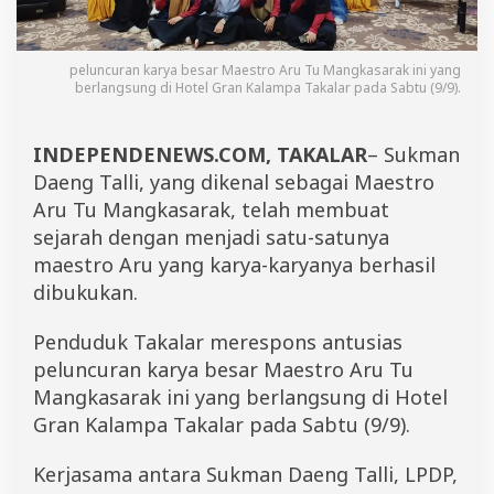
k
a
n
P
peluncuran karya besar Maestro Aru Tu Mangkasarak ini yang
e
berlangsung di Hotel Gran Kalampa Takalar pada Sabtu (9/9).
l
u
n
INDEPENDENEWS.COM, TAKALAR
– Sukman
c
Daeng Talli, yang dikenal sebagai Maestro
u
Aru Tu Mangkasarak, telah membuat
r
a
sejarah dengan menjadi satu-satunya
n
maestro Aru yang karya-karyanya berhasil
B
u
dibukukan.
k
u
Penduduk Takalar merespons antusias
M
a
peluncuran karya besar Maestro Aru Tu
e
Mangkasarak ini yang berlangsung di Hotel
s
Gran Kalampa Takalar pada Sabtu (9/9).
t
r
o
Kerjasama antara Sukman Daeng Talli, LPDP,
A