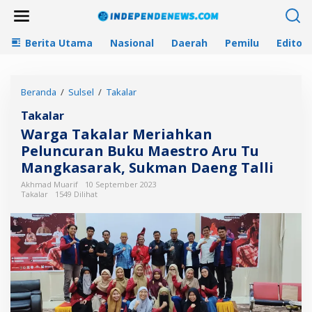
L
e
w
Berita Utama
Nasional
Daerah
Pemilu
Editori
a
t
i
k
Beranda
/
Sulsel
/
Takalar
W
e
a
k
Takalar
r
o
g
n
Warga Takalar Meriahkan
a
t
Peluncuran Buku Maestro Aru Tu
T
e
Mangkasarak, Sukman Daeng Talli
a
n
k
Akhmad Muarif
10 September 2023
a
Takalar
1549 Dilihat
l
a
r
M
e
r
i
a
h