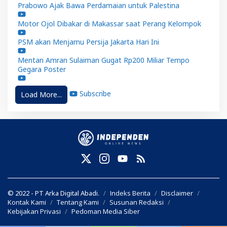
Prabowo Ajak Bawa Perdamaian untuk Palestina
Motor Ojol Dibakar di Makassar saat Perang Kelompok
PSM akan Menjamu Persija Jakarta Hari Ini
Mentan Amran Sulaiman Gugat Rp200 Miliar Tempo
Gegara Poster
Subscribe
Load More...
© 2022 - PT Arka Digital Abadi.
Indeks Berita
Disclaimer
Kontak Kami
Tentang Kami
Susunan Redaksi
Kebijakan Privasi
Pedoman Media Siber