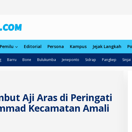
Pemilu
Editorial
Persona
Kampus
Jejak Langkah
Po
g
Barru
Bone
Bulukumba
Jeneponto
Sidrap
Pangkep
Sinjai
ut Aji Aras di Peringati
mmad Kecamatan Amali