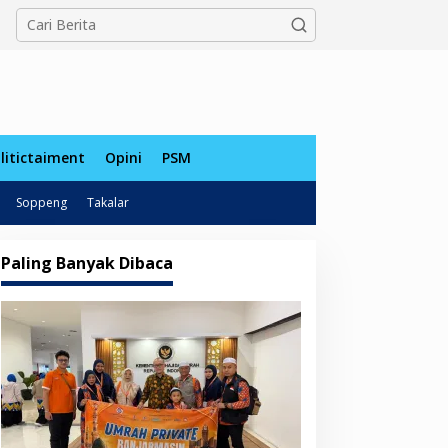
tutup
litictaiment
Opini
PSM
Soppeng
Takalar
Paling Banyak Dibaca