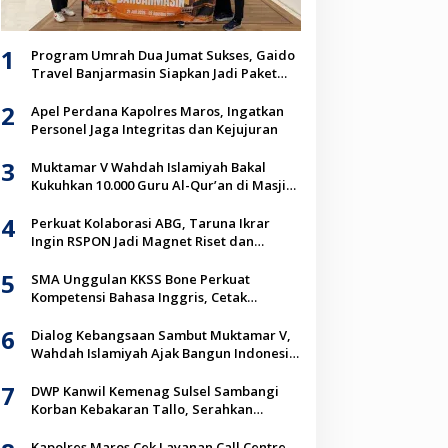
1
Program Umrah Dua Jumat Sukses, Gaido
Travel Banjarmasin Siapkan Jadi Paket
Unggulan Jemaah
2
Apel Perdana Kapolres Maros, Ingatkan
Personel Jaga Integritas dan Kejujuran
3
Muktamar V Wahdah Islamiyah Bakal
Kukuhkan 10.000 Guru Al-Qur’an di Masjid
Istiqlal
4
Perkuat Kolaborasi ABG, Taruna Ikrar
Ingin RSPON Jadi Magnet Riset dan
Inovasi Neurosains Dunia
5
SMA Unggulan KKSS Bone Perkuat
Kompetensi Bahasa Inggris, Cetak
Generasi Go Global
6
Dialog Kebangsaan Sambut Muktamar V,
Wahdah Islamiyah Ajak Bangun Indonesia
Berkah Lewat Kolaborasi
7
DWP Kanwil Kemenag Sulsel Sambangi
Korban Kebakaran Tallo, Serahkan
Bantuan Sembako
Kapolres Maros Cek Layanan Call Centre