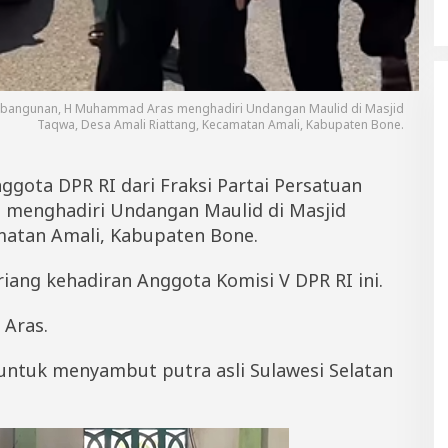
Pembangunan, H Muhammad Aras menghadiri Undangan Maulid di Masjid
Taqwa, Desa Amali Riattang, Kecamatan Amali, Kabupaten Bone.
ggota DPR RI dari Fraksi Partai Persatuan
enghadiri Undangan Maulid di Masjid
matan Amali, Kabupaten Bone.
ang kehadiran Anggota Komisi V DPR RI ini.
 Aras.
untuk menyambut putra asli Sulawesi Selatan