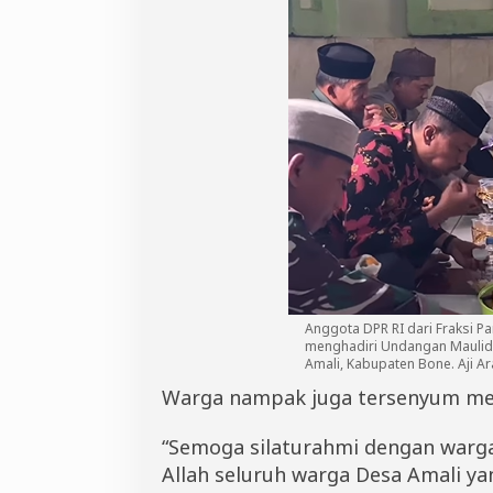
t
a
n
A
m
a
l
i
B
o
n
e
Anggota DPR RI dari Fraksi 
menghadiri Undangan Maulid 
Amali, Kabupaten Bone. Aji Ar
Warga nampak juga tersenyum men
“Semoga silaturahmi dengan warga
Allah seluruh warga Desa Amali y