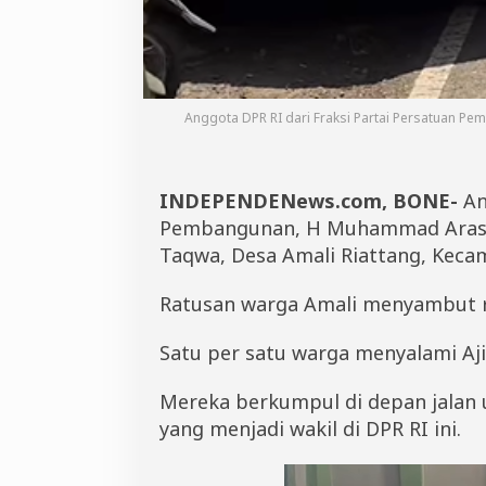
M
a
u
l
i
d
Anggota DPR RI dari Fraksi Partai Persatuan 
N
a
b
i
INDEPENDENews.com, BONE-
An
M
Pembangunan, H Muhammad Aras m
u
Taqwa, Desa Amali Riattang, Keca
h
a
m
Ratusan warga Amali menyambut ri
m
a
Satu per satu warga menyalami Aji
d
K
e
Mereka berkumpul di depan jalan 
c
yang menjadi wakil di DPR RI ini.
a
m
a