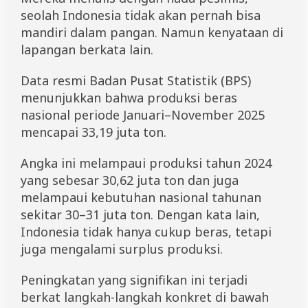
n
seolah Indonesia tidak akan pernah bisa
S
mandiri dalam pangan. Namun kenyataan di
e
p
lapangan berkata lain.
e
r
Data resmi Badan Pusat Statistik (BPS)
t
i
menunjukkan bahwa produksi beras
D
nasional periode Januari–November 2025
e
mencapai 33,19 juta ton.
f
i
y
Angka ini melampaui produksi tahun 2024
a
yang sebesar 30,62 juta ton dan juga
n
C
melampaui kebutuhan nasional tahunan
o
sekitar 30–31 juta ton. Dengan kata lain,
r
i
Indonesia tidak hanya cukup beras, tetapi
juga mengalami surplus produksi.
Peningkatan yang signifikan ini terjadi
berkat langkah-langkah konkret di bawah