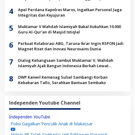
4
Apel Perdana Kapolres Maros, Ingatkan Personel Jaga
Integritas dan Kejujuran
5
Muktamar V Wahdah Islamiyah Bakal Kukuhkan 10.000
Guru Al-Qur’an di Masjid Istiqlal
6
Perkuat Kolaborasi ABG, Taruna Ikrar Ingin RSPON Jadi
Magnet Riset dan Inovasi Neurosains Dunia
7
Dialog Kebangsaan Sambut Muktamar V, Wahdah
Islamiyah Ajak Bangun Indonesia Berkah Lewat
Kolaborasi
8
DWP Kanwil Kemenag Sulsel Sambangi Korban
Kebakaran Tallo, Serahkan Bantuan Sembako
Independen Youtube Channel
Independen YouTube
Polisi Gagalkan Penculik Anak di Makassar
Aktivis 98 Tolak Soeharto Jadi Pahlawan Nasional