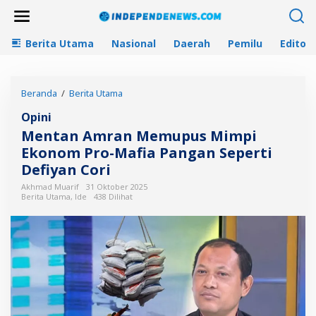
L
e
w
Berita Utama
Nasional
Daerah
Pemilu
Editori
a
t
i
k
Beranda
/
Berita Utama
M
e
e
k
Opini
n
o
t
n
Mentan Amran Memupus Mimpi
a
t
Ekonom Pro-Mafia Pangan Seperti
n
e
Defiyan Cori
A
n
m
Akhmad Muarif
31 Oktober 2025
r
Berita Utama
,
Ide
438 Dilihat
a
n
M
e
m
u
p
u
s