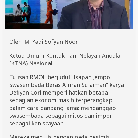
M
i
m
p
i
E
k
Oleh: M. Yadi Sofyan Noor
o
n
o
Ketua Umum Kontak Tani Nelayan Andalan
m
(KTNA) Nasional
P
r
o
Tulisan RMOL berjudul “Isapan Jempol
-
Swasembada Beras Amran Sulaiman” karya
M
a
Defiyan Cori memperlihatkan betapa
f
sebagian ekonom masih terperangkap
i
dalam cara pandang lama: menganggap
a
P
swasembada sebagai mitos dan impor
a
sebagai keniscayaan.
n
g
a
Mereka menulis dengan nada pesimis,