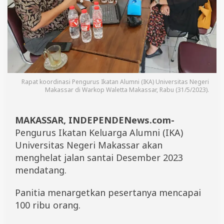
n
1
0
0
R
i
b
u
P
Rapat koordinasi Pengurus Ikatan Alumni (IKA) Universitas Negeri
e
Makassar di Warkop Waletta Makassar, Rabu (31/5/2023).
s
e
r
MAKASSAR, INDEPENDENews.com-
t
a
Pengurus Ikatan Keluarga Alumni (IKA)
J
Universitas Negeri Makassar akan
a
menghelat jalan santai Desember 2023
l
a
mendatang.
n
S
Panitia menargetkan pesertanya mencapai
e
h
100 ribu orang.
a
t