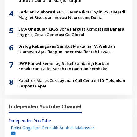
Guru Al-Qur’an di Masjid Istiqlal
4
Perkuat Kolaborasi ABG, Taruna Ikrar Ingin RSPON Jadi
Magnet Riset dan Inovasi Neurosains Dunia
5
SMA Unggulan KKSS Bone Perkuat Kompetensi Bahasa
Inggris, Cetak Generasi Go Global
6
Dialog Kebangsaan Sambut Muktamar V, Wahdah
Islamiyah Ajak Bangun Indonesia Berkah Lewat
Kolaborasi
7
DWP Kanwil Kemenag Sulsel Sambangi Korban
Kebakaran Tallo, Serahkan Bantuan Sembako
8
Kapolres Maros Cek Layanan Call Centre 110, Tekankan
Respons Cepat
Independen Youtube Channel
Independen YouTube
Polisi Gagalkan Penculik Anak di Makassar