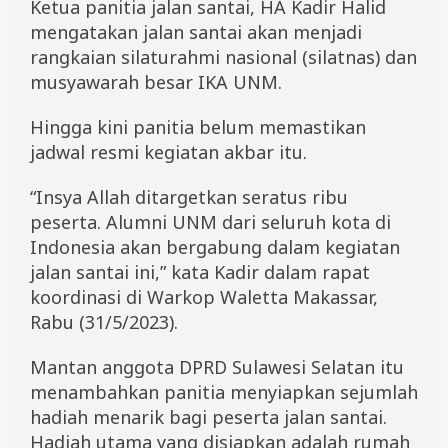
Ketua panitia jalan santai, HA Kadir Halid
D
e
mengatakan jalan santai akan menjadi
s
rangkaian silaturahmi nasional (silatnas) dan
e
musyawarah besar IKA UNM.
m
b
e
Hingga kini panitia belum memastikan
r
jadwal resmi kegiatan akbar itu.
2
0
2
“Insya Allah ditargetkan seratus ribu
3
peserta. Alumni UNM dari seluruh kota di
Indonesia akan bergabung dalam kegiatan
jalan santai ini,” kata Kadir dalam rapat
koordinasi di Warkop Waletta Makassar,
Rabu (31/5/2023).
Mantan anggota DPRD Sulawesi Selatan itu
menambahkan panitia menyiapkan sejumlah
hadiah menarik bagi peserta jalan santai.
Hadiah utama yang disiapkan adalah rumah