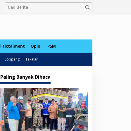
tutup
litictaiment
Opini
PSM
Soppeng
Takalar
Paling Banyak Dibaca