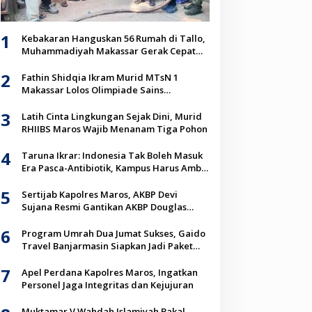
1
Kebakaran Hanguskan 56 Rumah di Tallo,
Muhammadiyah Makassar Gerak Cepat
Salurkan Bantuan untuk Korban
2
Fathin Shidqia Ikram Murid MTsN 1
Makassar Lolos Olimpiade Sains
Internasional, Bakal Bersaing 13 Negara
3
Latih Cinta Lingkungan Sejak Dini, Murid
RHIIBS Maros Wajib Menanam Tiga Pohon
4
Taruna Ikrar: Indonesia Tak Boleh Masuk
Era Pasca-Antibiotik, Kampus Harus Ambil
Peran
5
Sertijab Kapolres Maros, AKBP Devi
Sujana Resmi Gantikan AKBP Douglas
Mahendrajaya
6
Program Umrah Dua Jumat Sukses, Gaido
Travel Banjarmasin Siapkan Jadi Paket
Unggulan Jemaah
7
Apel Perdana Kapolres Maros, Ingatkan
Personel Jaga Integritas dan Kejujuran
Muktamar V Wahdah Islamiyah Bakal