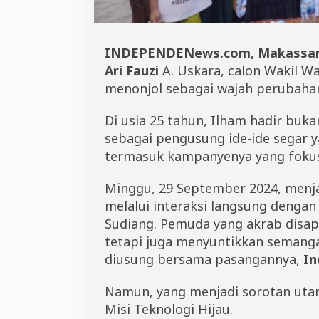
j
a
u
INDEPENDENews.com, Makassar
Ari Fauzi
A. Uskara, calon Wakil W
menonjol sebagai wajah perubaha
Di usia 25 tahun, Ilham hadir buk
sebagai pengusung ide-ide segar 
termasuk kampanyenya yang fokus
Minggu, 29 September 2024, menj
melalui interaksi langsung dengan
Sudiang. Pemuda yang akrab disap
tetapi juga menyuntikkan semanga
diusung bersama pasangannya,
In
Namun, yang menjadi sorotan utam
Misi Teknologi Hijau.