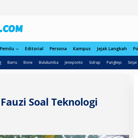
Pemilu
Editorial
Persona
Kampus
Jejak Langkah
Po
g
Barru
Bone
Bulukumba
Jeneponto
Sidrap
Pangkep
Sinjai
 Fauzi Soal Teknologi