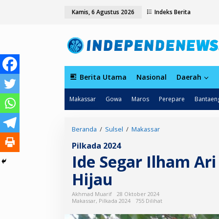
L
tutup
Kamis, 6 Agustus 2026
Indeks Berita
e
w
a
t
i
k
e
k
Berita Utama
Nasional
Daerah
o
n
Makassar
Gowa
Maros
Perepare
Bantaen
t
e
n
Beranda
/
Sulsel
/
Makassar
I
d
Pilkada 2024
e
Ide Segar Ilham Ari
S
e
Hijau
g
a
r
Akhmad Muarif
28 Oktober 2024
I
Makassar
,
Pilkada 2024
755 Dilihat
l
h