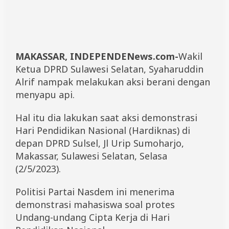
u
a
D
P
R
D
MAKASSAR, INDEPENDENews.com-
Wakil
S
Ketua DPRD Sulawesi Selatan, Syaharuddin
u
l
Alrif nampak melakukan aksi berani dengan
a
menyapu api.
w
e
s
Hal itu dia lakukan saat aksi demonstrasi
i
Hari Pendidikan Nasional (Hardiknas) di
S
depan DPRD Sulsel, Jl Urip Sumoharjo,
e
l
Makassar, Sulawesi Selatan, Selasa
a
(2/5/2023).
t
a
n
Politisi Partai Nasdem ini menerima
S
demonstrasi mahasiswa soal protes
y
a
Undang-undang Cipta Kerja di Hari
h