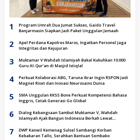
1
Program Umrah Dua Jumat Sukses, Gaido Travel
Banjarmasin Siapkan Jadi Paket Unggulan Jemaah
2
Apel Perdana Kapolres Maros, Ingatkan Personel Jaga
Integritas dan Kejujuran
3
Muktamar V Wahdah Islamiyah Bakal Kukuhkan 10.000
Guru Al-Qur’an di Masjid Istiqlal
4
Perkuat Kolaborasi ABG, Taruna Ikrar Ingin RSPON Jadi
Magnet Riset dan Inovasi Neurosains Dunia
5
SMA Unggulan KKSS Bone Perkuat Kompetensi Bahasa
Inggris, Cetak Generasi Go Global
6
Dialog Kebangsaan Sambut Muktamar V, Wahdah
Islamiyah Ajak Bangun Indonesia Berkah Lewat
Kolaborasi
7
DWP Kanwil Kemenag Sulsel Sambangi Korban
Kebakaran Tallo, Serahkan Bantuan Sembako