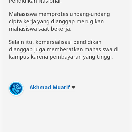
Pendidikan Nasional.
a
r
Mahasiswa memprotes undang-undang
u
d
cipta kerja yang dianggap merugikan
d
mahasiswa saat bekerja.
i
n
A
Selain itu, komersialisasi pendidikan
l
dianggap juga memberatkan mahasiswa di
r
kampus karena pembayaran yang tinggi.
i
f
S
a
p
u
Akhmad Muarif
A
p
i
B
e
k
a
s
B