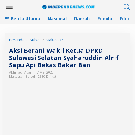
L
e
w
Berita Utama
Nasional
Daerah
Pemilu
Editori
a
t
i
k
Beranda
/
Sulsel
/
Makassar
A
e
k
k
Aksi Berani Wakil Ketua DPRD
s
o
i
Sulawesi Selatan Syaharuddin Alrif
n
B
t
Sapu Api Bekas Bakar Ban
e
e
r
Akhmad Muarif
7 Mei 2023
n
Makassar
,
Sulsel
2830 Dilihat
a
n
i
W
a
k
i
l
K
e
t