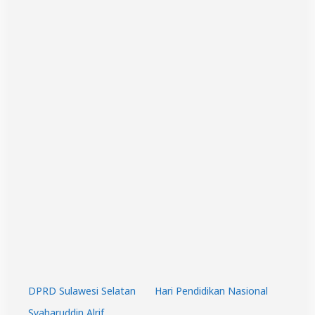
a
k
a
r
B
a
n
DPRD Sulawesi Selatan
Hari Pendidikan Nasional
Syaharuddin Alrif