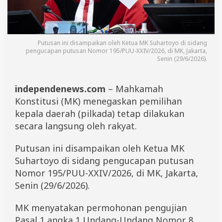
l
a
D
a
e
Putusan ini disampaikan oleh Ketua MK Suhartoyo di sidang
r
pengucapan putusan Nomor 195/PUU-XXIV/2026, di MK, Jakarta,
a
Senin (29/6/2026).
h
T
e
independenews.com
– Mahkamah
t
Konstitusi (MK) menegaskan pemilihan
a
p
kepala daerah (pilkada) tetap dilakukan
D
secara langsung oleh rakyat.
i
p
i
Putusan ini disampaikan oleh Ketua MK
l
Suhartoyo di sidang pengucapan putusan
i
Nomor 195/PUU-XXIV/2026, di MK, Jakarta,
h
R
Senin (29/6/2026).
a
k
MK menyatakan permohonan pengujian
y
a
Pasal 1 angka 1 Undang-Undang Nomor 8