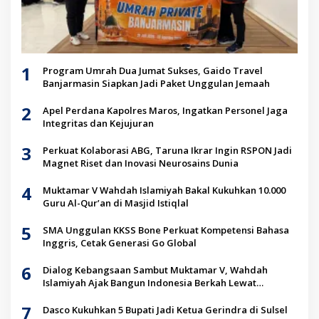
1
Program Umrah Dua Jumat Sukses, Gaido Travel
Banjarmasin Siapkan Jadi Paket Unggulan Jemaah
2
Apel Perdana Kapolres Maros, Ingatkan Personel Jaga
Integritas dan Kejujuran
3
Perkuat Kolaborasi ABG, Taruna Ikrar Ingin RSPON Jadi
Magnet Riset dan Inovasi Neurosains Dunia
4
Muktamar V Wahdah Islamiyah Bakal Kukuhkan 10.000
Guru Al-Qur’an di Masjid Istiqlal
5
SMA Unggulan KKSS Bone Perkuat Kompetensi Bahasa
Inggris, Cetak Generasi Go Global
6
Dialog Kebangsaan Sambut Muktamar V, Wahdah
Islamiyah Ajak Bangun Indonesia Berkah Lewat
Kolaborasi
7
Dasco Kukuhkan 5 Bupati Jadi Ketua Gerindra di Sulsel