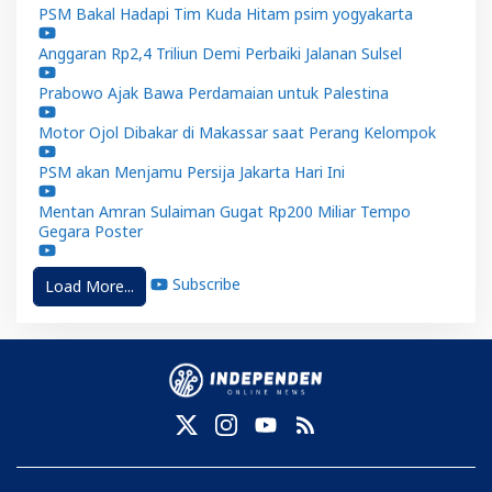
PSM Bakal Hadapi Tim Kuda Hitam psim yogyakarta
Anggaran Rp2,4 Triliun Demi Perbaiki Jalanan Sulsel
Prabowo Ajak Bawa Perdamaian untuk Palestina
Motor Ojol Dibakar di Makassar saat Perang Kelompok
PSM akan Menjamu Persija Jakarta Hari Ini
Mentan Amran Sulaiman Gugat Rp200 Miliar Tempo
Gegara Poster
Subscribe
Load More...