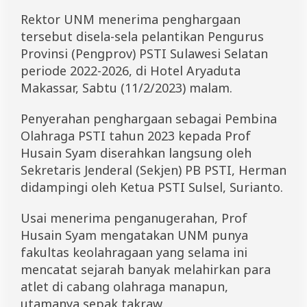
i
Rektor UNM menerima penghargaan
P
e
tersebut disela-sela pelantikan Pengurus
m
Provinsi (Pengprov) PSTI Sulawesi Selatan
b
periode 2022-2026, di Hotel Aryaduta
i
n
Makassar, Sabtu (11/2/2023) malam.
a
O
Penyerahan penghargaan sebagai Pembina
l
a
Olahraga PSTI tahun 2023 kepada Prof
h
Husain Syam diserahkan langsung oleh
r
a
Sekretaris Jenderal (Sekjen) PB PSTI, Herman
g
didampingi oleh Ketua PSTI Sulsel, Surianto.
a
Usai menerima penganugerahan, Prof
Husain Syam mengatakan UNM punya
fakultas keolahragaan yang selama ini
mencatat sejarah banyak melahirkan para
atlet di cabang olahraga manapun,
utamanya sepak takraw.