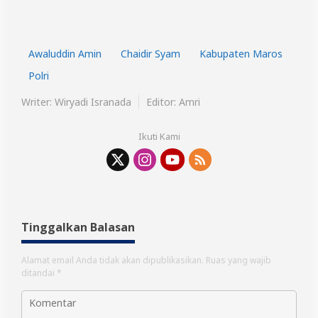
Awaluddin Amin
Chaidir Syam
Kabupaten Maros
Polri
Writer: Wiryadi Isranada
Editor: Amri
Ikuti Kami
Tinggalkan Balasan
Alamat email Anda tidak akan dipublikasikan.
Ruas yang wajib
ditandai
*