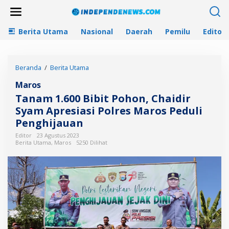
L
e
w
Berita Utama
Nasional
Daerah
Pemilu
Editori
a
t
i
k
Beranda
/
Berita Utama
T
e
a
k
Maros
n
o
a
n
Tanam 1.600 Bibit Pohon, Chaidir
m
t
Syam Apresiasi Polres Maros Peduli
1
e
Penghijauan
.
n
6
Editor
23 Agustus 2023
0
Berita Utama
,
Maros
5250 Dilihat
0
B
i
b
i
t
P
o
h