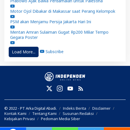
Prabowo Ajak Bawa Perdamaian untuk Palestina
Motor Ojol Dibakar di Makassar saat Perang Kelompok
PSM akan Menjamu Persija Jakarta Hari Ini
Mentan Amran Sulaiman Gugat Rp200 Miliar Tempo
Gegara Poster
Subscribe
Load More...
© 2022 - PT Arka Digital Abadi.
Indeks Berita
Disclaimer
Kontak Kami
Tentang Kami
Susunan Redaksi
Kebijakan Privasi
Pedoman Media Siber