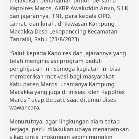
melakukan penanaman pohon bersama
l
Kapolres Maros, AKBP Awaluddin Amin, S.I.K
r
e
dan jajarannya, TNI, para kepala OPD,
s
camat, dan lurah, di kawasan Kampung
M
Macakka Desa Lekopanccing Kecamatan
a
r
Tanralili, Rabu (23/8/2023).
o
s
“Salut kepada Kapolres dan jajarannya yang
P
e
telah menginisiasi program peduli
d
penghijauan ini. Semoga kegiatan ini bisa
u
memberikan motivasi bagi masyarakat
l
i
Kabupaten Maros, utamanya Kampung
P
Macakka yang juga di inisiasi oleh Kapolres
e
n
Maros,” ucap Bupati, saat ditemui disesi
g
wawancara.
h
i
Menurutnya, agar lingkungan alam tetap
j
a
terjaga, perlu dilakukan upaya menanamkan
u
sikap cinta lingkungan sedini mungkin
a