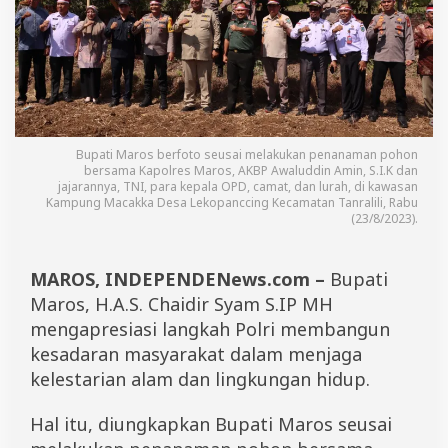
o
n
,
C
h
a
i
d
i
Bupati Maros berfoto seusai melakukan penanaman pohon
r
bersama Kapolres Maros, AKBP Awaluddin Amin, S.I.K dan
jajarannya, TNI, para kepala OPD, camat, dan lurah, di kawasan
S
Kampung Macakka Desa Lekopanccing Kecamatan Tanralili, Rabu
y
(23/8/2023).
a
m
A
MAROS, INDEPENDENews.com –
Bupati
p
r
Maros, H.A.S. Chaidir Syam S.IP MH
e
mengapresiasi langkah Polri membangun
s
i
kesadaran masyarakat dalam menjaga
a
kelestarian alam dan lingkungan hidup.
s
i
Hal itu, diungkapkan Bupati Maros seusai
P
o