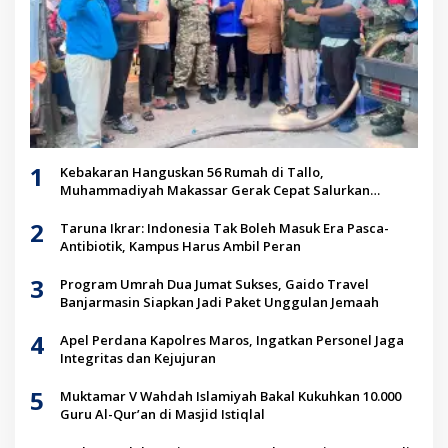
1
Kebakaran Hanguskan 56 Rumah di Tallo,
Muhammadiyah Makassar Gerak Cepat Salurkan
Bantuan untuk Korban
2
Taruna Ikrar: Indonesia Tak Boleh Masuk Era Pasca-
Antibiotik, Kampus Harus Ambil Peran
3
Program Umrah Dua Jumat Sukses, Gaido Travel
Banjarmasin Siapkan Jadi Paket Unggulan Jemaah
4
Apel Perdana Kapolres Maros, Ingatkan Personel Jaga
Integritas dan Kejujuran
5
Muktamar V Wahdah Islamiyah Bakal Kukuhkan 10.000
Guru Al-Qur’an di Masjid Istiqlal