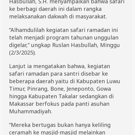
Hasbullah, S.H. menyampaikan bahwa safari
s
ke berbagi daerah ini dalam rangka
a
r
melaksanakan dakwah di masyarakat.
D
i
“Alhamdulilah kegiatan safari ramadan ini
s
e
telah menjadi program tahunan unggulan
b
digelar,” ungkap Ruslan Hasbullah, Minggu
a
(2/3/2025).
r
B
e
Lanjut ia mengatakan bahwa, kegiatan
r
safari ramadan para santri disebar ke
d
a
beberapa daerah yaitu di Kabupaten Luwu
k
Timur, Pinrang, Bone, Jeneponto, Gowa
w
hingga Kabupaten Takalar sedangkan di
a
h
Makassar berfokus pada panti asuhan
Muhammadiyah.
“Mereka bertugas bukan hanya keliling
ceramah ke masjid-masjid melainkan