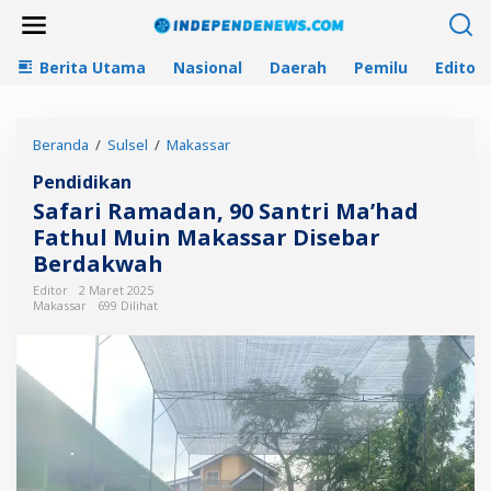
L
e
w
Berita Utama
Nasional
Daerah
Pemilu
Editori
a
t
i
k
Beranda
/
Sulsel
/
Makassar
S
e
a
k
Pendidikan
f
o
a
n
Safari Ramadan, 90 Santri Ma’had
r
t
Fathul Muin Makassar Disebar
i
e
Berdakwah
R
n
a
Editor
2 Maret 2025
m
Makassar
699 Dilihat
a
d
a
n
,
9
0
S
a