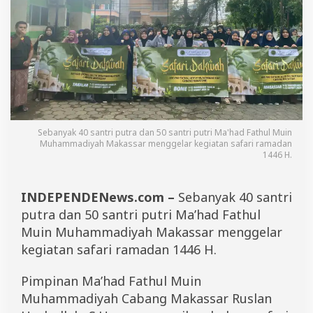
n
t
r
i
M
a
'
h
a
d
F
Sebanyak 40 santri putra dan 50 santri putri Ma'had Fathul Muin
Muhammadiyah Makassar menggelar kegiatan safari ramadan
a
1446 H.
t
h
u
l
INDEPENDENews.com –
Sebanyak 40 santri
M
putra dan 50 santri putri Ma’had Fathul
u
Muin Muhammadiyah Makassar menggelar
i
n
kegiatan safari ramadan 1446 H.
M
a
Pimpinan Ma’had Fathul Muin
k
a
Muhammadiyah Cabang Makassar Ruslan
s