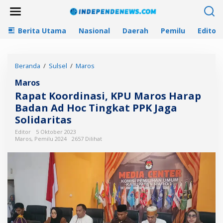
L
e
w
Berita Utama
Nasional
Daerah
Pemilu
Editori
a
t
i
k
Beranda
/
Sulsel
/
Maros
R
e
a
k
Maros
p
o
a
n
Rapat Koordinasi, KPU Maros Harap
t
t
Badan Ad Hoc Tingkat PPK Jaga
K
e
Solidaritas
o
n
o
Editor
5 Oktober 2023
r
Maros
,
Pemilu 2024
2657 Dilihat
d
i
n
a
s
i
,
K
P