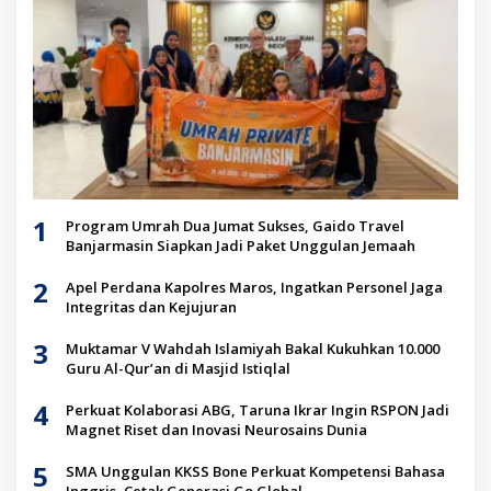
1
Program Umrah Dua Jumat Sukses, Gaido Travel
Banjarmasin Siapkan Jadi Paket Unggulan Jemaah
2
Apel Perdana Kapolres Maros, Ingatkan Personel Jaga
Integritas dan Kejujuran
3
Muktamar V Wahdah Islamiyah Bakal Kukuhkan 10.000
Guru Al-Qur’an di Masjid Istiqlal
4
Perkuat Kolaborasi ABG, Taruna Ikrar Ingin RSPON Jadi
Magnet Riset dan Inovasi Neurosains Dunia
5
SMA Unggulan KKSS Bone Perkuat Kompetensi Bahasa
Inggris, Cetak Generasi Go Global