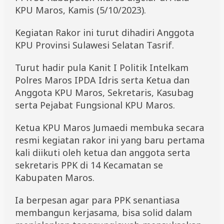
k
KPU Maros, Kamis (5/10/2023).
a
t
Kegiatan Rakor ini turut dihadiri Anggota
P
P
KPU Provinsi Sulawesi Selatan Tasrif.
K
J
Turut hadir pula Kanit I Politik Intelkam
a
g
Polres Maros IPDA Idris serta Ketua dan
a
Anggota KPU Maros, Sekretaris, Kasubag
S
serta Pejabat Fungsional KPU Maros.
o
l
i
Ketua KPU Maros Jumaedi membuka secara
d
resmi kegiatan rakor ini yang baru pertama
a
r
kali diikuti oleh ketua dan anggota serta
i
sekretaris PPK di 14 Kecamatan se
t
Kabupaten Maros.
a
s
Ia berpesan agar para PPK senantiasa
membangun kerjasama, bisa solid dalam