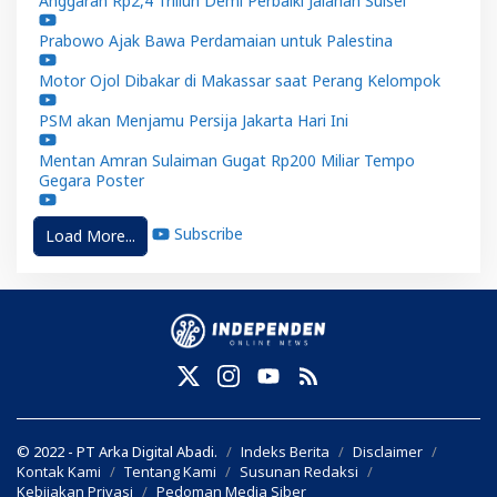
Anggaran Rp2,4 Triliun Demi Perbaiki Jalanan Sulsel
Prabowo Ajak Bawa Perdamaian untuk Palestina
Motor Ojol Dibakar di Makassar saat Perang Kelompok
PSM akan Menjamu Persija Jakarta Hari Ini
Mentan Amran Sulaiman Gugat Rp200 Miliar Tempo
Gegara Poster
Subscribe
Load More...
© 2022 - PT Arka Digital Abadi.
Indeks Berita
Disclaimer
Kontak Kami
Tentang Kami
Susunan Redaksi
Kebijakan Privasi
Pedoman Media Siber