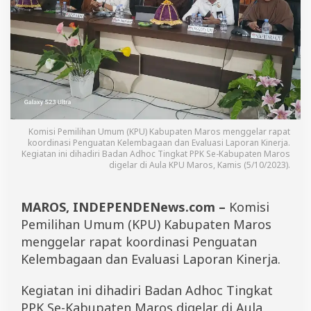
U
M
a
r
o
s
H
a
r
a
p
Komisi Pemilihan Umum (KPU) Kabupaten Maros menggelar rapat
koordinasi Penguatan Kelembagaan dan Evaluasi Laporan Kinerja.
B
Kegiatan ini dihadiri Badan Adhoc Tingkat PPK Se-Kabupaten Maros
a
digelar di Aula KPU Maros, Kamis (5/10/2023).
d
a
n
MAROS, INDEPENDENews.com –
Komisi
A
d
Pemilihan Umum (KPU) Kabupaten Maros
H
menggelar rapat koordinasi Penguatan
o
c
Kelembagaan dan Evaluasi Laporan Kinerja.
T
i
Kegiatan ini dihadiri Badan Adhoc Tingkat
n
PPK Se-Kabupaten Maros digelar di Aula
g