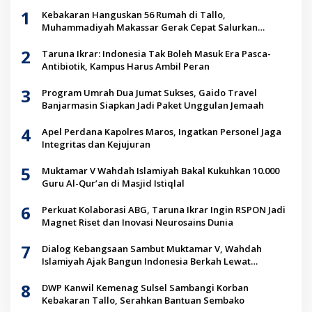
1
Kebakaran Hanguskan 56 Rumah di Tallo,
Muhammadiyah Makassar Gerak Cepat Salurkan
Bantuan untuk Korban
2
Taruna Ikrar: Indonesia Tak Boleh Masuk Era Pasca-
Antibiotik, Kampus Harus Ambil Peran
3
Program Umrah Dua Jumat Sukses, Gaido Travel
Banjarmasin Siapkan Jadi Paket Unggulan Jemaah
4
Apel Perdana Kapolres Maros, Ingatkan Personel Jaga
Integritas dan Kejujuran
5
Muktamar V Wahdah Islamiyah Bakal Kukuhkan 10.000
Guru Al-Qur’an di Masjid Istiqlal
6
Perkuat Kolaborasi ABG, Taruna Ikrar Ingin RSPON Jadi
Magnet Riset dan Inovasi Neurosains Dunia
7
Dialog Kebangsaan Sambut Muktamar V, Wahdah
Islamiyah Ajak Bangun Indonesia Berkah Lewat
Kolaborasi
8
DWP Kanwil Kemenag Sulsel Sambangi Korban
Kebakaran Tallo, Serahkan Bantuan Sembako