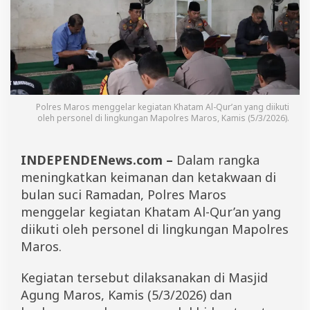
a
t
a
m
A
l
-
Q
u
Polres Maros menggelar kegiatan Khatam Al-Qur’an yang diikuti
r
oleh personel di lingkungan Mapolres Maros, Kamis (5/3/2026).
’
a
n
INDEPENDENews.com –
Dalam rangka
,
meningkatkan keimanan dan ketakwaan di
P
bulan suci Ramadan, Polres Maros
e
r
menggelar kegiatan Khatam Al-Qur’an yang
k
diikuti oleh personel di lingkungan Mapolres
u
a
Maros.
t
S
Kegiatan tersebut dilaksanakan di Masjid
p
i
Agung Maros, Kamis (5/3/2026) dan
r