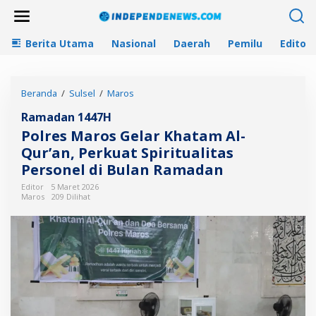
L
e
w
Berita Utama
Nasional
Daerah
Pemilu
Editori
a
t
i
k
Beranda
/
Sulsel
/
Maros
P
e
o
k
Ramadan 1447H
l
o
r
n
Polres Maros Gelar Khatam Al-
e
t
Qur’an, Perkuat Spiritualitas
s
e
Personel di Bulan Ramadan
M
n
a
Editor
5 Maret 2026
r
Maros
209 Dilihat
o
s
G
e
l
a
r
K
h