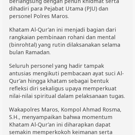
berlangsung dengan penuh khidmat serta
i
dihadiri para Pejabat Utama (PJU) dan
t
u
personel Polres Maros.
a
l
Khatam Al-Qur’an ini menjadi bagian dari
i
t
rangkaian pembinaan rohani dan mental
a
(binrohtal) yang rutin dilaksanakan selama
s
bulan Ramadan.
P
e
r
Seluruh personel yang hadir tampak
s
antusias mengikuti pembacaan ayat suci Al-
o
n
Qur’an hingga khatam sebagai bentuk
e
refleksi diri sekaligus upaya memperkuat
l
nilai-nilai spiritual dalam pelaksanaan tugas.
d
i
B
Wakapolres Maros, Kompol Ahmad Rosma,
u
S.H., menyampaikan bahwa momentum
l
a
Khatam Al-Qur’an ini diharapkan dapat
n
semakin memperkokoh keimanan serta
R