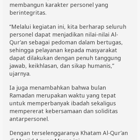
membangun karakter personel yang
a
m
berintegritas.
a
d
“Melalui kegiatan ini, kita berharap seluruh
a
n
personel dapat menjadikan nilai-nilai Al-
Qur’an sebagai pedoman dalam bertugas,
sehingga pelayanan kepada masyarakat
dapat dilakukan dengan penuh tanggung
jawab, keikhlasan, dan sikap humanis,”
ujarnya.
Ia juga menambahkan bahwa bulan
Ramadan merupakan waktu yang tepat
untuk memperbanyak ibadah sekaligus
mempererat kebersamaan dan soliditas
antarpersonel.
Dengan terselenggaranya Khatam Al-Qur’an