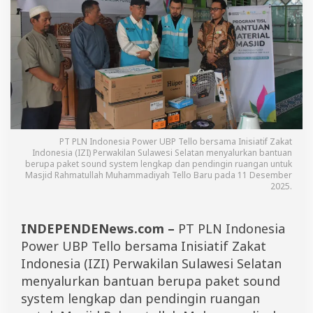
s
e
l
S
a
l
u
r
k
a
n
PT PLN Indonesia Power UBP Tello bersama Inisiatif Zakat
B
Indonesia (IZI) Perwakilan Sulawesi Selatan menyalurkan bantuan
a
berupa paket sound system lengkap dan pendingin ruangan untuk
n
Masjid Rahmatullah Muhammadiyah Tello Baru pada 11 Desember
t
2025.
u
a
n
INDEPENDENews.com –
PT PLN Indonesia
S
Power UBP Tello bersama Inisiatif Zakat
o
u
Indonesia (IZI) Perwakilan Sulawesi Selatan
n
menyalurkan bantuan berupa paket sound
d
S
system lengkap dan pendingin ruangan
y