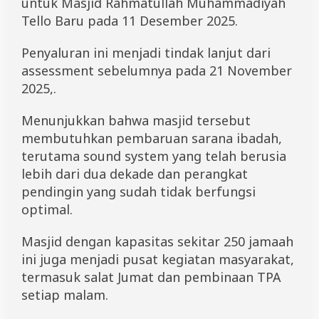
untuk Masjid Rahmatullah Muhammadiyah
s
Tello Baru pada 11 Desember 2025.
t
e
m
Penyaluran ini menjadi tindak lanjut dari
d
assessment sebelumnya pada 21 November
a
n
2025,.
P
e
Menunjukkan bahwa masjid tersebut
n
d
membutuhkan pembaruan sarana ibadah,
i
terutama sound system yang telah berusia
n
lebih dari dua dekade dan perangkat
g
i
pendingin yang sudah tidak berfungsi
n
optimal.
R
u
a
Masjid dengan kapasitas sekitar 250 jamaah
n
ini juga menjadi pusat kegiatan masyarakat,
g
termasuk salat Jumat dan pembinaan TPA
a
n
setiap malam.
k
e