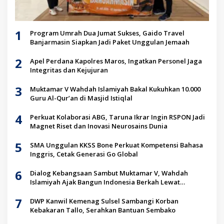
1
Program Umrah Dua Jumat Sukses, Gaido Travel
Banjarmasin Siapkan Jadi Paket Unggulan Jemaah
2
Apel Perdana Kapolres Maros, Ingatkan Personel Jaga
Integritas dan Kejujuran
3
Muktamar V Wahdah Islamiyah Bakal Kukuhkan 10.000
Guru Al-Qur’an di Masjid Istiqlal
4
Perkuat Kolaborasi ABG, Taruna Ikrar Ingin RSPON Jadi
Magnet Riset dan Inovasi Neurosains Dunia
5
SMA Unggulan KKSS Bone Perkuat Kompetensi Bahasa
Inggris, Cetak Generasi Go Global
6
Dialog Kebangsaan Sambut Muktamar V, Wahdah
Islamiyah Ajak Bangun Indonesia Berkah Lewat
Kolaborasi
7
DWP Kanwil Kemenag Sulsel Sambangi Korban
Kebakaran Tallo, Serahkan Bantuan Sembako