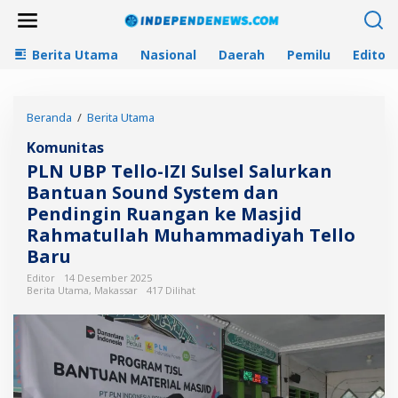
L
e
w
Berita Utama
Nasional
Daerah
Pemilu
Editori
a
t
i
k
Beranda
/
Berita Utama
P
e
L
k
Komunitas
N
o
U
n
PLN UBP Tello-IZI Sulsel Salurkan
B
t
Bantuan Sound System dan
P
e
Pendingin Ruangan ke Masjid
T
n
e
Rahmatullah Muhammadiyah Tello
l
Baru
l
o
Editor
14 Desember 2025
Berita Utama
,
Makassar
417 Dilihat
-
I
Z
I
S
u
l