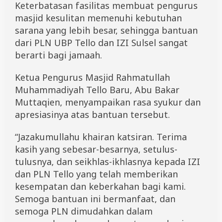
Keterbatasan fasilitas membuat pengurus
M
a
masjid kesulitan memenuhi kebutuhan
s
sarana yang lebih besar, sehingga bantuan
j
dari PLN UBP Tello dan IZI Sulsel sangat
i
d
berarti bagi jamaah.
R
a
Ketua Pengurus Masjid Rahmatullah
h
m
Muhammadiyah Tello Baru, Abu Bakar
a
Muttaqien, menyampaikan rasa syukur dan
t
apresiasinya atas bantuan tersebut.
u
l
l
“Jazakumullahu khairan katsiran. Terima
a
kasih yang sebesar-besarnya, setulus-
h
M
tulusnya, dan seikhlas-ikhlasnya kepada IZI
u
dan PLN Tello yang telah memberikan
h
a
kesempatan dan keberkahan bagi kami.
m
Semoga bantuan ini bermanfaat, dan
m
semoga PLN dimudahkan dalam
a
d