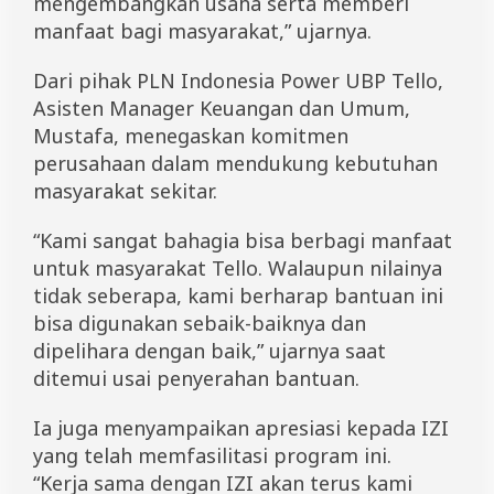
mengembangkan usaha serta memberi
i
manfaat bagi masyarakat,” ujarnya.
y
a
h
Dari pihak PLN Indonesia Power UBP Tello,
T
Asisten Manager Keuangan dan Umum,
e
Mustafa, menegaskan komitmen
l
l
perusahaan dalam mendukung kebutuhan
o
masyarakat sekitar.
B
a
r
“Kami sangat bahagia bisa berbagi manfaat
u
untuk masyarakat Tello. Walaupun nilainya
tidak seberapa, kami berharap bantuan ini
bisa digunakan sebaik-baiknya dan
dipelihara dengan baik,” ujarnya saat
ditemui usai penyerahan bantuan.
Ia juga menyampaikan apresiasi kepada IZI
yang telah memfasilitasi program ini.
“Kerja sama dengan IZI akan terus kami