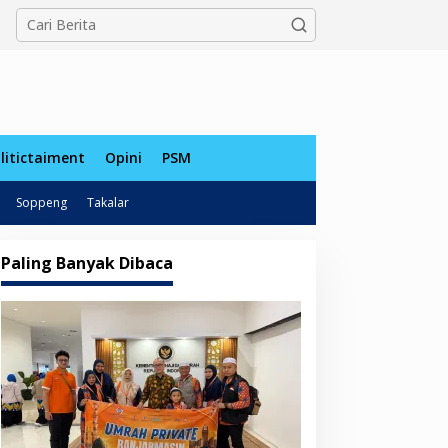
tutup
litictaiment
Opini
PSM
Soppeng
Takalar
Paling Banyak Dibaca