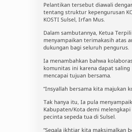
e
Pelantikan tersebut diawali den
r
a
tentang struktur kepengurusan KOS
h
KOSTI Sulsel, Irfan Mus.
Dalam sambutannya, Ketua Terpili
menyampaikan terimakasih atas a
dukungan bagi seluruh pengurus.
Ia menambahkan bahwa kolaborasi
komunitas ini karena dapat saling
mencapai tujuan bersama.
“Insyallah bersama kita majukan k
Tak hanya itu, Ia pula menyampa
Kabupaten/Kota demi melengkapi
pecinta sepeda tua di Sulsel.
“Segala ikhtiar kita maksimalkan 