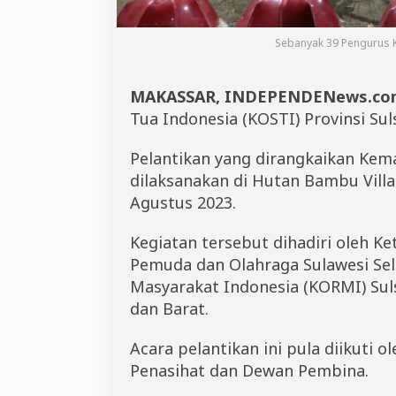
p
i
Sebanyak 39 Pengurus Ko
l
i
h
B
MAKASSAR, INDEPENDENews.co
a
Tua Indonesia (KOSTI) Provinsi Suls
k
a
Pelantikan yang dirangkaikan Kem
l
B
dilaksanakan di Hutan Bambu Villa
e
Agustus 2023.
n
t
u
Kegiatan tersebut dihadiri oleh 
k
Pemuda dan Olahraga Sulawesi Se
S
Masyarakat Indonesia (KORMI) Suls
e
t
dan Barat.
i
a
Acara pelantikan ini pula diikuti 
p
D
Penasihat dan Dewan Pembina.
a