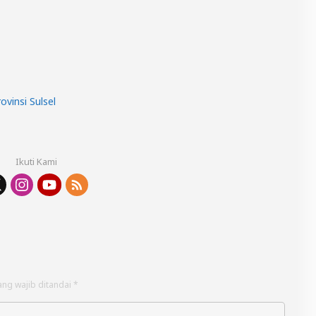
vinsi Sulsel
Ikuti Kami
ang wajib ditandai
*