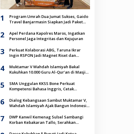
1
Program Umrah Dua Jumat Sukses, Gaido
Travel Banjarmasin Siapkan Jadi Paket
Unggulan Jemaah
2
Apel Perdana Kapolres Maros, Ingatkan
Personel Jaga Integritas dan Kejujuran
3
Perkuat Kolaborasi ABG, Taruna Ikrar
Ingin RSPON Jadi Magnet Riset dan
Inovasi Neurosains Dunia
4
Muktamar V Wahdah Islamiyah Bakal
Kukuhkan 10.000 Guru Al-Qur’an di Masjid
Istiqlal
5
SMA Unggulan KKSS Bone Perkuat
Kompetensi Bahasa Inggris, Cetak
Generasi Go Global
6
Dialog Kebangsaan Sambut Muktamar V,
Wahdah Islamiyah Ajak Bangun Indonesia
Berkah Lewat Kolaborasi
7
DWP Kanwil Kemenag Sulsel Sambangi
Korban Kebakaran Tallo, Serahkan
Bantuan Sembako
Dasco Kukuhkan 5 Bupati Jadi Ketua