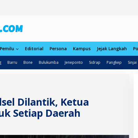
Pemilu
Editorial
Persona
Kampus
Jejak Langkah
Po
g
Barru
Bone
Bulukumba
Jeneponto
Sidrap
Pangkep
Sinjai
sel Dilantik, Ketua
tuk Setiap Daerah