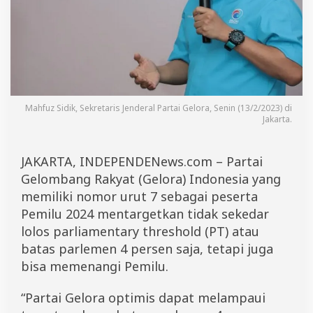
n
g
B
a
t
a
s
P
a
Mahfuz Sidik, Sekretaris Jenderal Partai Gelora, Senin (13/2/2023) di
r
Jakarta.
l
e
m
JAKARTA, INDEPENDENews.com – Partai
e
Gelombang Rakyat (Gelora) Indonesia yang
n
memiliki nomor urut 7 sebagai peserta
d
a
Pemilu 2024 mentargetkan tidak sekedar
n
lolos parliamentary threshold (PT) atau
M
e
batas parlemen 4 persen saja, tetapi juga
n
bisa memenangi Pemilu.
a
n
g
“Partai Gelora optimis dapat melampaui
d