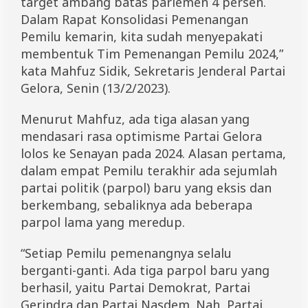
target ambang batas parlemen 4 persen.
i
Dalam Rapat Konsolidasi Pemenangan
P
e
Pemilu kemarin, kita sudah menyepakati
m
membentuk Tim Pemenangan Pemilu 2024,”
i
kata Mahfuz Sidik, Sekretaris Jenderal Partai
l
u
Gelora, Senin (13/2/2023).
,
G
Menurut Mahfuz, ada tiga alasan yang
e
l
mendasari rasa optimisme Partai Gelora
o
lolos ke Senayan pada 2024. Alasan pertama,
r
a
dalam empat Pemilu terakhir ada sejumlah
S
partai politik (parpol) baru yang eksis dan
i
berkembang, sebaliknya ada beberapa
a
p
parpol lama yang meredup.
k
a
“Setiap Pemilu pemenangnya selalu
n
S
berganti-ganti. Ada tiga parpol baru yang
t
berhasil, yaitu Partai Demokrat, Partai
r
Gerindra dan Partai Nasdem. Nah, Partai
a