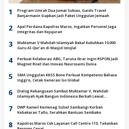
1
Program Umrah Dua Jumat Sukses, Gaido Travel
Banjarmasin Siapkan Jadi Paket Unggulan Jemaah
2
Apel Perdana Kapolres Maros, Ingatkan Personel Jaga
Integritas dan Kejujuran
3
Muktamar V Wahdah Islamiyah Bakal Kukuhkan 10.000
Guru Al-Qur’an di Masjid Istiqlal
4
Perkuat Kolaborasi ABG, Taruna Ikrar Ingin RSPON Jadi
Magnet Riset dan Inovasi Neurosains Dunia
5
SMA Unggulan KKSS Bone Perkuat Kompetensi Bahasa
Inggris, Cetak Generasi Go Global
6
Dialog Kebangsaan Sambut Muktamar V, Wahdah
Islamiyah Ajak Bangun Indonesia Berkah Lewat
Kolaborasi
7
DWP Kanwil Kemenag Sulsel Sambangi Korban
Kebakaran Tallo, Serahkan Bantuan Sembako
8
Kapolres Maros Cek Layanan Call Centre 110, Tekankan
Respons Cepat