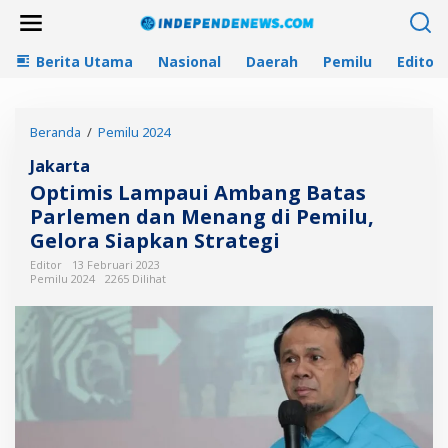
L
e
w
Berita Utama
Nasional
Daerah
Pemilu
Editori
a
t
i
k
Beranda
/
Pemilu 2024
O
e
p
k
Jakarta
t
o
i
n
Optimis Lampaui Ambang Batas
m
t
Parlemen dan Menang di Pemilu,
i
e
Gelora Siapkan Strategi
s
n
L
Editor
13 Februari 2023
a
Pemilu 2024
2265 Dilihat
m
p
a
u
i
A
m
b
a