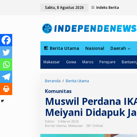
L
tutup
Sabtu, 8 Agustus 2026
Indeks Berita
e
w
a
t
i
k
e
k
Berita Utama
Nasional
Daerah
o
n
Makassar
Gowa
Maros
Perepare
Bantaen
t
e
n
Beranda
/
Berita Utama
M
u
Komunitas
s
Muswil Perdana IKA
w
i
Meiyani Didapuk Ja
l
P
e
Editor
5 Maret 2026
r
Berita Utama
,
Makassar
281 Dilihat
d
a