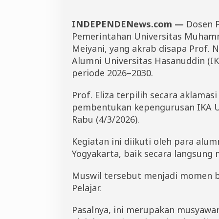
i
y
INDEPENDENews.com —
Dosen P
a
n
Pemerintahan Universitas Muhamma
i
Meiyani, yang akrab disapa Prof. N
D
Alumni Universitas Hasanuddin (I
i
d
periode 2026–2030.
a
p
Prof. Eliza terpilih secara aklama
u
k
pembentukan kepengurusan IKA Unh
J
Rabu (4/3/2026).
a
d
i
Kegiatan ini diikuti oleh para alu
K
Yogyakarta, baik secara langsung
e
t
Muswil tersebut menjadi momen be
u
a
Pelajar.
Pasalnya, ini merupakan musyawar