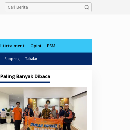
tutup
litictaiment
Opini
PSM
Soppeng
Takalar
Paling Banyak Dibaca