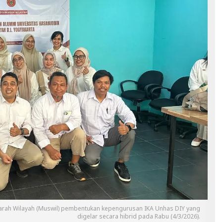
awarah Wilayah (Muswil) pembentukan kepengurusan IKA Unhas DIY yang
digelar secara hibrid pada Rabu (4/3/2026).