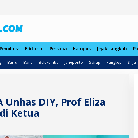
Pemilu
Editorial
Persona
Kampus
Jejak Langkah
Po
g
Barru
Bone
Bulukumba
Jeneponto
Sidrap
Pangkep
Sinjai
 Unhas DIY, Prof Eliza
di Ketua