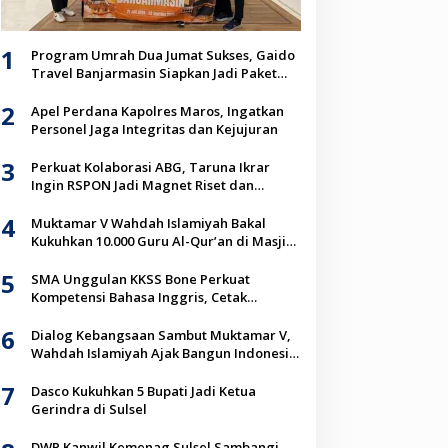
1
Program Umrah Dua Jumat Sukses, Gaido
Travel Banjarmasin Siapkan Jadi Paket
Unggulan Jemaah
2
Apel Perdana Kapolres Maros, Ingatkan
Personel Jaga Integritas dan Kejujuran
3
Perkuat Kolaborasi ABG, Taruna Ikrar
Ingin RSPON Jadi Magnet Riset dan
Inovasi Neurosains Dunia
4
Muktamar V Wahdah Islamiyah Bakal
Kukuhkan 10.000 Guru Al-Qur’an di Masjid
Istiqlal
5
SMA Unggulan KKSS Bone Perkuat
Kompetensi Bahasa Inggris, Cetak
Generasi Go Global
6
Dialog Kebangsaan Sambut Muktamar V,
Wahdah Islamiyah Ajak Bangun Indonesia
Berkah Lewat Kolaborasi
7
Dasco Kukuhkan 5 Bupati Jadi Ketua
Gerindra di Sulsel
DWP Kanwil Kemenag Sulsel Sambangi