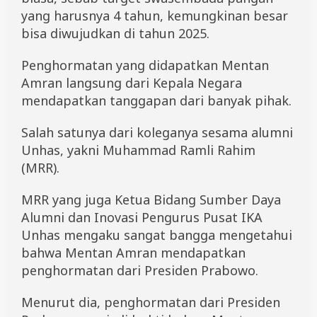
a
yang harusnya 4 tahun, kemungkinan besar
n
bisa diwujudkan di tahun 2025.
A
k
t
Penghormatan yang didapatkan Mentan
i
Amran langsung dari Kepala Negara
v
i
mendapatkan tanggapan dari banyak pihak.
s
i
Salah satunya dari koleganya sesama alumni
U
n
Unhas, yakni Muhammad Ramli Rahim
h
(MRR).
a
s
MRR yang juga Ketua Bidang Sumber Daya
:
K
Alumni dan Inovasi Pengurus Pusat IKA
a
Unhas mengaku sangat bangga mengetahui
m
i
bahwa Mentan Amran mendapatkan
B
penghormatan dari Presiden Prabowo.
a
n
Menurut dia, penghormatan dari Presiden
g
g