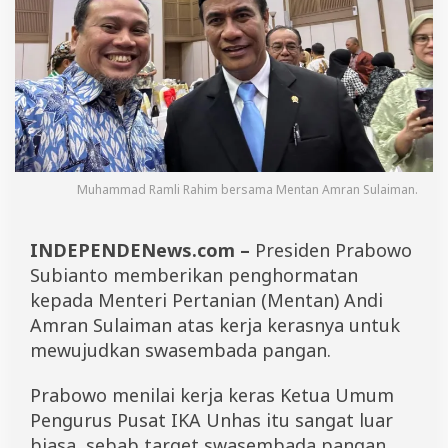
g
h
o
r
m
a
t
a
n
d
a
Muhammad Ramli Rahim bersama Mentan Amran Sulaiman.
r
i
P
INDEPENDENews.com –
Presiden Prabowo
r
Subianto memberikan penghormatan
a
b
kepada Menteri Pertanian (Mentan) Andi
o
Amran Sulaiman atas kerja kerasnya untuk
w
mewujudkan swasembada pangan.
o
,
M
Prabowo menilai kerja keras Ketua Umum
a
Pengurus Pusat IKA Unhas itu sangat luar
n
t
biasa, sebab target swasembada pangan