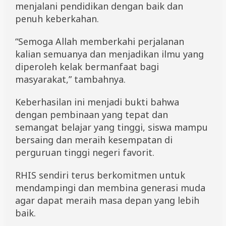
menjalani pendidikan dengan baik dan
h
i
penuh keberkahan.
n
g
“Semoga Allah memberkahi perjalanan
g
a
kalian semuanya dan menjadikan ilmu yang
I
diperoleh kelak bermanfaat bagi
l
masyarakat,” tambahnya.
m
u
K
Keberhasilan ini menjadi bukti bahwa
e
dengan pembinaan yang tepat dan
l
a
semangat belajar yang tinggi, siswa mampu
u
bersaing dan meraih kesempatan di
t
perguruan tinggi negeri favorit.
a
n
RHIS sendiri terus berkomitmen untuk
mendampingi dan membina generasi muda
agar dapat meraih masa depan yang lebih
baik.