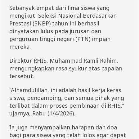
0
Sebanyak empat dari lima siswa yang
2
6
mengikuti Seleksi Nasional Berdasarkan
,
Prestasi (SNBP) tahun ini berhasil
J
dinyatakan lulus pada jurusan dan
u
r
perguruan tinggi negeri (PTN) impian
u
mereka.
s
a
n
Direktur RHIS, Muhammad Ramli Rahim,
B
mengungkapkan rasa syukur atas capaian
a
tersebut.
h
a
s
“Alhamdulillah, ini adalah hasil kerja keras
a
siswa, pendamping, dan semua pihak yang
M
a
terlibat dalam proses pembinaan di RHIS,”
n
ujarnya, Rabu (1/4/2026).
d
a
r
Ia juga menyampaikan harapan dan doa
i
bagi para siswa yang telah lolos agar dapat
n