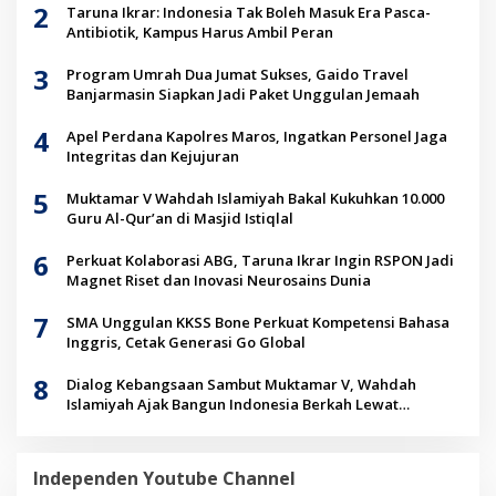
2
Taruna Ikrar: Indonesia Tak Boleh Masuk Era Pasca-
Antibiotik, Kampus Harus Ambil Peran
3
Program Umrah Dua Jumat Sukses, Gaido Travel
Banjarmasin Siapkan Jadi Paket Unggulan Jemaah
4
Apel Perdana Kapolres Maros, Ingatkan Personel Jaga
Integritas dan Kejujuran
5
Muktamar V Wahdah Islamiyah Bakal Kukuhkan 10.000
Guru Al-Qur’an di Masjid Istiqlal
6
Perkuat Kolaborasi ABG, Taruna Ikrar Ingin RSPON Jadi
Magnet Riset dan Inovasi Neurosains Dunia
7
SMA Unggulan KKSS Bone Perkuat Kompetensi Bahasa
Inggris, Cetak Generasi Go Global
8
Dialog Kebangsaan Sambut Muktamar V, Wahdah
Islamiyah Ajak Bangun Indonesia Berkah Lewat
Kolaborasi
Independen Youtube Channel