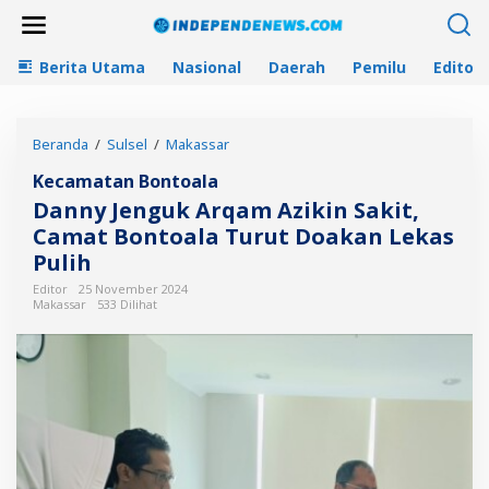
L
e
w
Berita Utama
Nasional
Daerah
Pemilu
Editori
a
t
i
k
Beranda
/
Sulsel
/
Makassar
D
e
a
k
Kecamatan Bontoala
n
o
n
n
Danny Jenguk Arqam Azikin Sakit,
y
t
Camat Bontoala Turut Doakan Lekas
J
e
Pulih
e
n
n
Editor
25 November 2024
g
Makassar
533 Dilihat
u
k
A
r
q
a
m
A
z