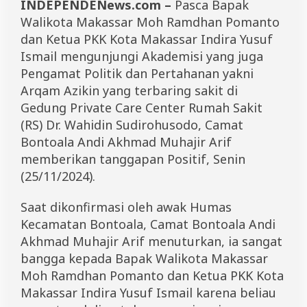
INDEPENDENews.com –
Pasca Bapak
r
u
Walikota Makassar Moh Ramdhan Pomanto
t
dan Ketua PKK Kota Makassar Indira Yusuf
D
Ismail mengunjungi Akademisi yang juga
o
a
Pengamat Politik dan Pertahanan yakni
k
Arqam Azikin yang terbaring sakit di
a
Gedung Private Care Center Rumah Sakit
n
L
(RS) Dr. Wahidin Sudirohusodo, Camat
e
Bontoala Andi Akhmad Muhajir Arif
k
a
memberikan tanggapan Positif, Senin
s
(25/11/2024).
P
u
l
Saat dikonfirmasi oleh awak Humas
i
Kecamatan Bontoala, Camat Bontoala Andi
h
Akhmad Muhajir Arif menuturkan, ia sangat
bangga kepada Bapak Walikota Makassar
Moh Ramdhan Pomanto dan Ketua PKK Kota
Makassar Indira Yusuf Ismail karena beliau