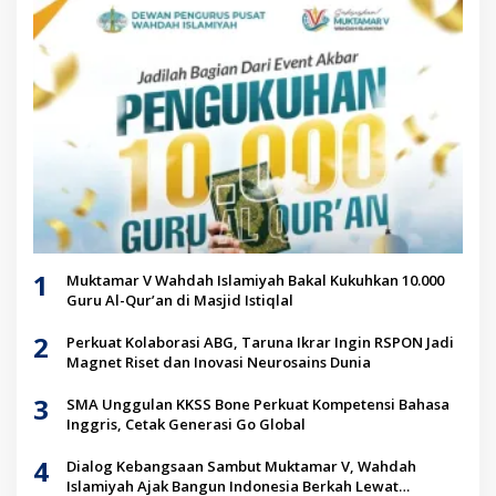
1
Muktamar V Wahdah Islamiyah Bakal Kukuhkan 10.000
Guru Al-Qur’an di Masjid Istiqlal
2
Perkuat Kolaborasi ABG, Taruna Ikrar Ingin RSPON Jadi
Magnet Riset dan Inovasi Neurosains Dunia
3
SMA Unggulan KKSS Bone Perkuat Kompetensi Bahasa
Inggris, Cetak Generasi Go Global
4
Dialog Kebangsaan Sambut Muktamar V, Wahdah
Islamiyah Ajak Bangun Indonesia Berkah Lewat