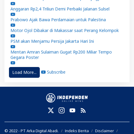
Anggaran Rp2,4 Triliun Demi Perbaiki Jalanan Sulsel
Prabowo Ajak Bawa Perdamaian untuk Palestina
Motor Ojol Dibakar di Makassar saat Perang Kelompok
PSM akan Menjamu Persija Jakarta Hari Ini
Mentan Amran Sulaiman Gugat Rp200 Miliar Tempo
Gegara Poster
Subscribe
Load More...
© 2022 - PT Arka Digital Abadi.
Indeks Berita
Disclaimer