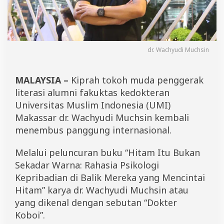
S
e
k
a
d
a
dr. Wachyudi Muchsin
r
W
a
MALAYSIA –
Kiprah tokoh muda penggerak
r
literasi alumni fakuktas kedokteran
n
a
Universitas Muslim Indonesia (UMI)
"
Makassar dr. Wachyudi Muchsin kembali
K
menembus panggung internasional.
a
r
y
Melalui peluncuran buku “Hitam Itu Bukan
a
Sekadar Warna: Rahasia Psikologi
D
o
Kepribadian di Balik Mereka yang Mencintai
k
Hitam” karya dr. Wachyudi Muchsin atau
t
yang dikenal dengan sebutan “Dokter
e
r
Koboi”.
K