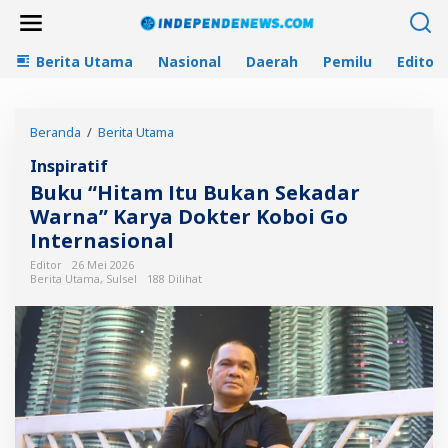
L
e
w
Berita Utama
Nasional
Daerah
Pemilu
Editori
a
t
i
k
Beranda
/
Berita Utama
B
e
u
k
Inspiratif
k
o
u
n
Buku “Hitam Itu Bukan Sekadar
"
t
Warna” Karya Dokter Koboi Go
H
e
Internasional
i
n
t
Editor
26 Mei 2026
a
Berita Utama
,
Sulsel
188 Dilihat
m
I
t
u
B
u
k
a
n