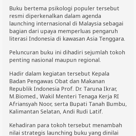
o
Buku bertema psikologi populer tersebut
b
o
resmi diperkenalkan dalam agenda
i
launching internasional di Malaysia sebagai
G
bagian dari upaya memperluas pengaruh
o
I
literasi Indonesia di kawasan Asia Tenggara.
n
t
Peluncuran buku ini dihadiri sejumlah tokoh
e
r
penting nasional maupun regional.
n
a
Hadir dalam kegiatan tersebut Kepala
s
i
Badan Pengawas Obat dan Makanan
o
Republik Indonesia Prof. Dr. Taruna Ikrar,
n
M.Biomed., Wakil Menteri Tenaga Kerja RI
a
l
Afriansyah Noor, serta Bupati Tanah Bumbu,
Kalimantan Selatan, Andi Rudi Latif.
Kehadiran para tokoh tersebut menambah
nilai strategis launching buku yang dinilai