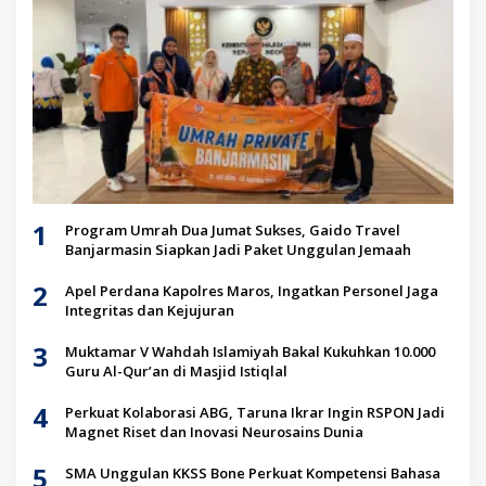
1
Program Umrah Dua Jumat Sukses, Gaido Travel
Banjarmasin Siapkan Jadi Paket Unggulan Jemaah
2
Apel Perdana Kapolres Maros, Ingatkan Personel Jaga
Integritas dan Kejujuran
3
Muktamar V Wahdah Islamiyah Bakal Kukuhkan 10.000
Guru Al-Qur’an di Masjid Istiqlal
4
Perkuat Kolaborasi ABG, Taruna Ikrar Ingin RSPON Jadi
Magnet Riset dan Inovasi Neurosains Dunia
5
SMA Unggulan KKSS Bone Perkuat Kompetensi Bahasa