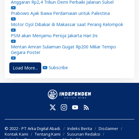
Anggaran Rp2,4 Triliun Demi Perbaiki Jalanan Sulsel
Prabowo Ajak Bawa Perdamaian untuk Palestina
Motor Ojol Dibakar di Makassar saat Perang Kelompok
PSM akan Menjamu Persija Jakarta Hari Ini
Mentan Amran Sulaiman Gugat Rp200 Miliar Tempo
Gegara Poster
Subscribe
Load More...
© 2022 - PT Arka Digital Abadi.
Indeks Berita
Disclaimer
Kontak Kami
Tentang Kami
Susunan Redaksi