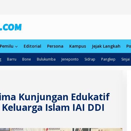
Pemilu
Editorial
Persona
Kampus
Jejak Langkah
Po
g
Barru
Bone
Bulukumba
Jeneponto
Sidrap
Pangkep
Sinjai
ima Kunjungan Edukatif
eluarga Islam IAI DDI