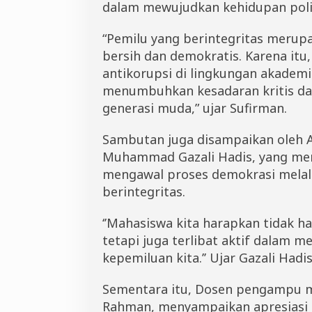
a
dalam mewujudkan kehidupan politi
m
I
“Pemilu yang berintegritas merup
A
I
bersih dan demokratis. Karena itu
D
antikorupsi di lingkungan akadem
D
I
menumbuhkan kesadaran kritis da
generasi muda,” ujar Sufirman.
Sambutan juga disampaikan oleh 
Muhammad Gazali Hadis, yang me
mengawal proses demokrasi melalu
berintegritas.
‘’Mahasiswa kita harapkan tidak 
tetapi juga terlibat aktif dalam me
kepemiluan kita.’’ Ujar Gazali Hadis
Sementara itu, Dosen pengampu ma
Rahman, menyampaikan apresiasi 