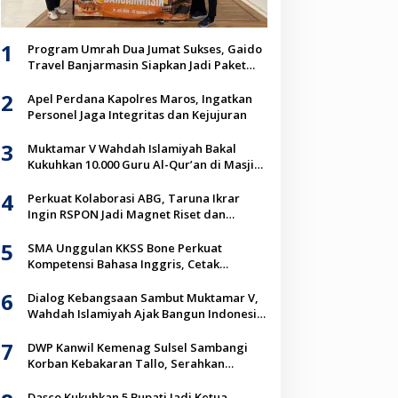
1
Program Umrah Dua Jumat Sukses, Gaido
Travel Banjarmasin Siapkan Jadi Paket
Unggulan Jemaah
2
Apel Perdana Kapolres Maros, Ingatkan
Personel Jaga Integritas dan Kejujuran
3
Muktamar V Wahdah Islamiyah Bakal
Kukuhkan 10.000 Guru Al-Qur’an di Masjid
Istiqlal
4
Perkuat Kolaborasi ABG, Taruna Ikrar
Ingin RSPON Jadi Magnet Riset dan
Inovasi Neurosains Dunia
5
SMA Unggulan KKSS Bone Perkuat
Kompetensi Bahasa Inggris, Cetak
Generasi Go Global
6
Dialog Kebangsaan Sambut Muktamar V,
Wahdah Islamiyah Ajak Bangun Indonesia
Berkah Lewat Kolaborasi
7
DWP Kanwil Kemenag Sulsel Sambangi
Korban Kebakaran Tallo, Serahkan
Bantuan Sembako
Dasco Kukuhkan 5 Bupati Jadi Ketua