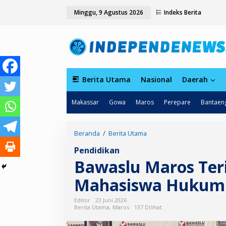
L
tutup
Minggu, 9 Agustus 2026
Indeks Berita
e
w
a
t
i
k
e
k
Berita Utama
Nasional
Daerah
o
n
Makassar
Gowa
Maros
Perepare
Bantaen
t
e
n
Beranda
/
Berita Utama
B
a
Pendidikan
w
Bawaslu Maros Ter
a
s
Mahasiswa Hukum K
l
u
M
Editor
23 Juni 2026
a
Berita Utama
,
Maros
137 Dilihat
r
o