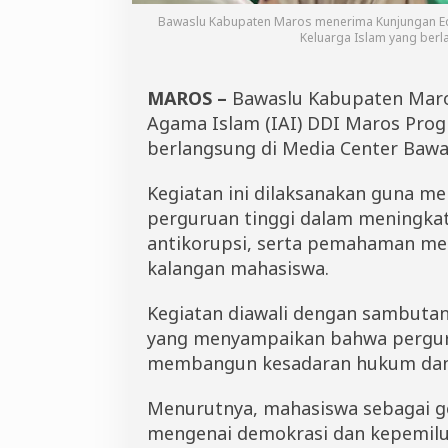
a
Bawaslu Kabupaten Maros menerima Kunjungan Eduk
h
Keluarga Islam yang berl
a
s
i
MAROS –
Bawaslu Kabupaten Maros
s
Agama Islam (IAI) DDI Maros Pro
w
a
berlangsung di Media Center Bawa
H
u
Kegiatan ini dilaksanakan guna m
k
u
perguruan tinggi dalam meningkatk
m
antikorupsi, serta pemahaman men
K
kalangan mahasiswa.
e
l
u
Kegiatan diawali dengan sambuta
a
yang menyampaikan bahwa perguru
r
g
membangun kesadaran hukum dan 
a
I
Menurutnya, mahasiswa sebagai ge
s
l
mengenai demokrasi dan kepemil