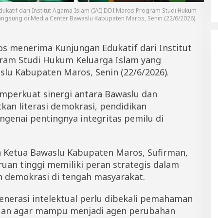
atif dari Institut Agama Islam (IAI) DDI Maros Program Studi Hukum
angsung di Media Center Bawaslu Kabupaten Maros, Senin (22/6/2026).
 menerima Kunjungan Edukatif dari Institut
gram Studi Hukum Keluarga Islam yang
slu Kabupaten Maros, Senin (22/6/2026).
emperkuat sinergi antara Bawaslu dan
an literasi demokrasi, pendidikan
genai pentingnya integritas pemilu di
n Ketua Bawaslu Kabupaten Maros, Sufirman,
an tinggi memiliki peran strategis dalam
demokrasi di tengah masyarakat.
nerasi intelektual perlu dibekali pemahaman
uan agar mampu menjadi agen perubahan