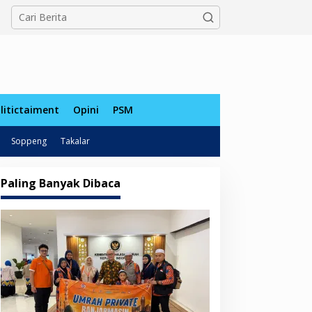
tutup
litictaiment
Opini
PSM
Soppeng
Takalar
Paling Banyak Dibaca