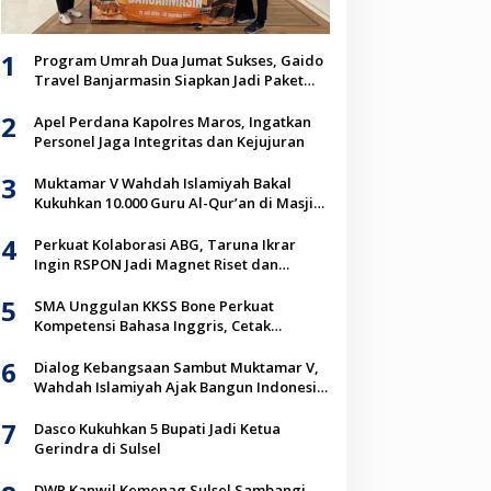
1
Program Umrah Dua Jumat Sukses, Gaido
Travel Banjarmasin Siapkan Jadi Paket
Unggulan Jemaah
2
Apel Perdana Kapolres Maros, Ingatkan
Personel Jaga Integritas dan Kejujuran
3
Muktamar V Wahdah Islamiyah Bakal
Kukuhkan 10.000 Guru Al-Qur’an di Masjid
Istiqlal
4
Perkuat Kolaborasi ABG, Taruna Ikrar
Ingin RSPON Jadi Magnet Riset dan
Inovasi Neurosains Dunia
5
SMA Unggulan KKSS Bone Perkuat
Kompetensi Bahasa Inggris, Cetak
Generasi Go Global
6
Dialog Kebangsaan Sambut Muktamar V,
Wahdah Islamiyah Ajak Bangun Indonesia
Berkah Lewat Kolaborasi
7
Dasco Kukuhkan 5 Bupati Jadi Ketua
Gerindra di Sulsel
DWP Kanwil Kemenag Sulsel Sambangi