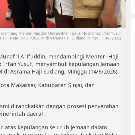
endampingi Menteri Haji dan Umrah (Menhaj) RI, Mochamad Irfan Yusuf,
 17 Tahun 1447 H/2026 M di Asrama Haji Sudiang, Minggu (14/6/2026).
Munafri Arifuddin, mendampingi Menteri Haji
 Irfan Yusuf, menyambut kepulangan Jemaah
M di Asrama Haji Sudiang, Minggu (14/6/2026).
 Kota Makassar, Kabupaten Sinjai, dan
esmi dirangkaikan dengan prosesi penyerahan
emerintah daerah.
r atas kepulangan seluruh jemaah dalam
nunaikan rukun Islam kelima, baik dari Kota