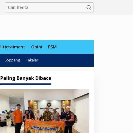
tutup
litictaiment
Opini
PSM
Soppeng
Takalar
Paling Banyak Dibaca