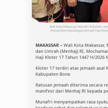
a
n
g
a
n
J
Wali Kota Makassar, Munafri Arifuddin, m
e
menyambut kepulangan Jemaah Haji Kloter
m
a
a
MAKASSAR –
Wali Kota Makassar, 
h
dan Umrah (Menhaj) RI, Mochamad
H
a
Haji Kloter 17 Tahun 1447 H/2026 
j
i
Kloter 17 terdiri atas jemaah asal
K
Kabupaten Bone.
l
o
t
Ratusan jemaah diterima secara r
e
manifest dari Menhaj RI kepada p
r
1
7
Munafri menyampaikan rasa syuku
keadaan sehat dan selamat usai me