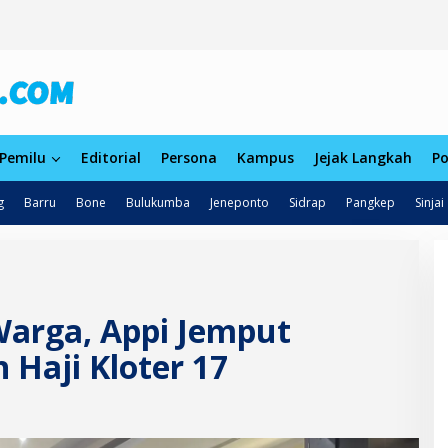
Pemilu
Editorial
Persona
Kampus
Jejak Langkah
Po
g
Barru
Bone
Bulukumba
Jeneponto
Sidrap
Pangkep
Sinjai
Warga, Appi Jemput
Haji Kloter 17