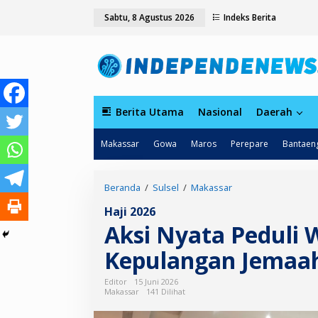
L
tutup
Sabtu, 8 Agustus 2026
Indeks Berita
e
w
a
t
i
k
e
k
Berita Utama
Nasional
Daerah
o
n
Makassar
Gowa
Maros
Perepare
Bantaen
t
e
n
Beranda
/
Sulsel
/
Makassar
A
k
Haji 2026
s
Aksi Nyata Peduli 
i
N
Kepulangan Jemaah 
y
a
t
Editor
15 Juni 2026
a
Makassar
141 Dilihat
P
e