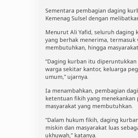
b
a
Sementara pembagian daging kurba
n
Kemenag Sulsel dengan melibatka
Menurut Ali Yafid, seluruh daging
yang berhak menerima, termasuk w
membutuhkan, hingga masyaraka
“Daging kurban itu diperuntukkan 
warga sekitar kantor, keluarga p
umum,” ujarnya.
Ia menambahkan, pembagian dagin
ketentuan fikih yang menekankan 
masyarakat yang membutuhkan.
“Dalam hukum fikih, daging kurban
miskin dan masyarakat luas sebaga
ukhuwah,” katanya.