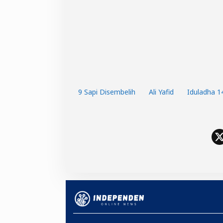
9 Sapi Disembelih
Ali Yafid
Iduladha 