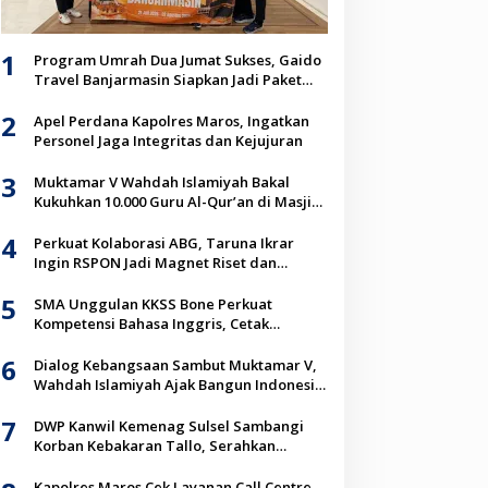
1
Program Umrah Dua Jumat Sukses, Gaido
Travel Banjarmasin Siapkan Jadi Paket
Unggulan Jemaah
2
Apel Perdana Kapolres Maros, Ingatkan
Personel Jaga Integritas dan Kejujuran
3
Muktamar V Wahdah Islamiyah Bakal
Kukuhkan 10.000 Guru Al-Qur’an di Masjid
Istiqlal
4
Perkuat Kolaborasi ABG, Taruna Ikrar
Ingin RSPON Jadi Magnet Riset dan
Inovasi Neurosains Dunia
5
SMA Unggulan KKSS Bone Perkuat
Kompetensi Bahasa Inggris, Cetak
Generasi Go Global
6
Dialog Kebangsaan Sambut Muktamar V,
Wahdah Islamiyah Ajak Bangun Indonesia
Berkah Lewat Kolaborasi
7
DWP Kanwil Kemenag Sulsel Sambangi
Korban Kebakaran Tallo, Serahkan
Bantuan Sembako
Kapolres Maros Cek Layanan Call Centre