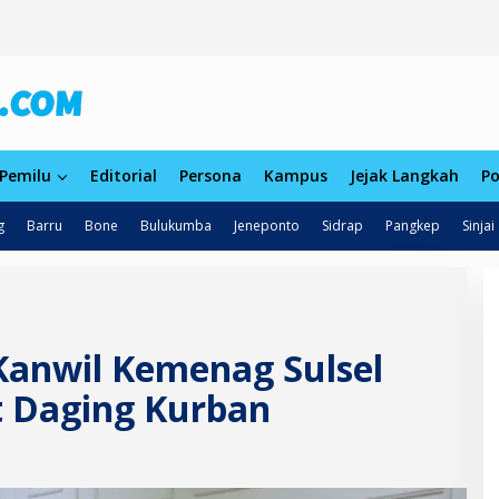
Pemilu
Editorial
Persona
Kampus
Jejak Langkah
Po
g
Barru
Bone
Bulukumba
Jeneponto
Sidrap
Pangkep
Sinjai
 Kanwil Kemenag Sulsel
t Daging Kurban