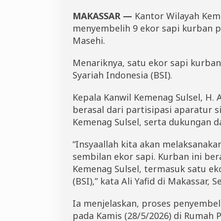
e
MAKASSAR —
Kantor Wilayah Keme
b
a
menyembelih 9 ekor sapi kurban 
r
Masehi.
R
i
b
Menariknya, satu ekor sapi kurban
u
Syariah Indonesia (BSI).
a
n
Kepala Kanwil Kemenag Sulsel, H. 
P
a
berasal dari partisipasi aparatur s
k
Kemenag Sulsel, serta dukungan da
e
t
D
“Insyaallah kita akan melaksana
a
sembilan ekor sapi. Kurban ini ber
g
Kemenag Sulsel, termasuk satu eko
i
n
(BSI),” kata Ali Yafid di Makassar, 
g
K
Ia menjelaskan, proses penyembel
u
r
pada Kamis (28/5/2026) di Rumah P