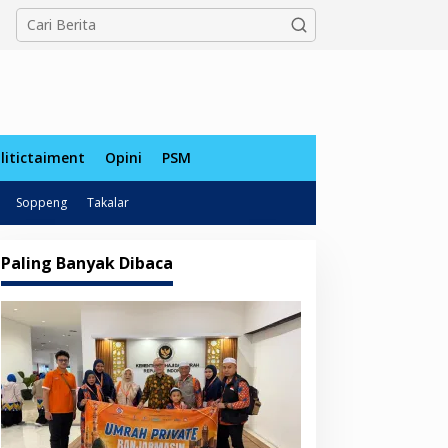
tutup
litictaiment
Opini
PSM
Soppeng
Takalar
Paling Banyak Dibaca