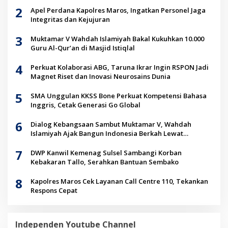
2
Apel Perdana Kapolres Maros, Ingatkan Personel Jaga
Integritas dan Kejujuran
3
Muktamar V Wahdah Islamiyah Bakal Kukuhkan 10.000
Guru Al-Qur’an di Masjid Istiqlal
4
Perkuat Kolaborasi ABG, Taruna Ikrar Ingin RSPON Jadi
Magnet Riset dan Inovasi Neurosains Dunia
5
SMA Unggulan KKSS Bone Perkuat Kompetensi Bahasa
Inggris, Cetak Generasi Go Global
6
Dialog Kebangsaan Sambut Muktamar V, Wahdah
Islamiyah Ajak Bangun Indonesia Berkah Lewat
Kolaborasi
7
DWP Kanwil Kemenag Sulsel Sambangi Korban
Kebakaran Tallo, Serahkan Bantuan Sembako
8
Kapolres Maros Cek Layanan Call Centre 110, Tekankan
Respons Cepat
Independen Youtube Channel