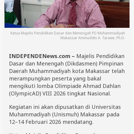
d
i
O
l
y
m
Ketua Majelis Pendidikan Dasar dan Menengah PD Muhammadiyah
p
Makassar Aminuddin A. Tarawe, Ph.D.
i
c
A
INDEPENDENews.com –
Majelis Pendidikan
D
2
Dasar dan Menengah (Dikdasmen) Pimpinan
0
Daerah Muhammadiyah kota Makassar telah
2
merampungkan peserta yang bakal
6
,
mengikuti lomba Olimpiade Ahmad Dahlan
M
(OlympicAD) VIII 2026 tingkat Nasional.
a
k
a
Kegiatan ini akan dipusatkan di Universitas
s
Muhammadiyah (Unismuh) Makassar pada
s
a
12–14 Februari 2026 mendatang.
r
K