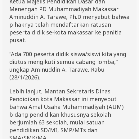
Ketua Majelis Pendidikan Dasar dan
i
Menengah PD Muhammadiyah Makassar
r
i
Aminuddin A. Tarawe, Ph.D menyebut bahwa
m
pihaknya telah mendaftarkan ratusan
7
0
peserta didik se-kota makassar ke panitia
0
pusat.
J
a
“Ada 700 peserta didik siswa/siswi kita yang
g
o
diutus mengikuti semua cabang lomba,”
a
ungkap Aminuddin A. Tarawe, Rabu
n
T
(28/1/2026).
e
r
Lebih lanjut, Mantan Sekretaris Dinas
b
a
Pendidikan kota Makassar ini menyebut
i
bahwa Amal Usaha Muhammadiyah (AUM)
k
bidang pendidikan khususnya sekolah
berjumlah 63 sekolah, mulai satuan
pendidikan SD/MI, SMP/MTs dan
SMA/SMK/MA.