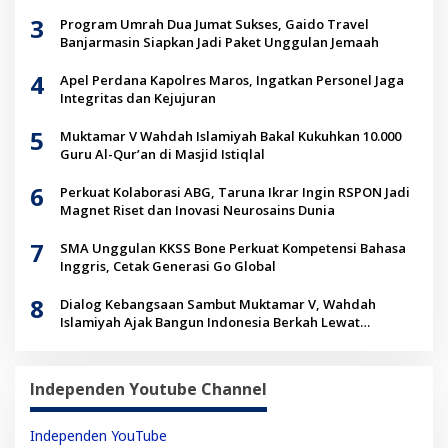
3
Program Umrah Dua Jumat Sukses, Gaido Travel
Banjarmasin Siapkan Jadi Paket Unggulan Jemaah
4
Apel Perdana Kapolres Maros, Ingatkan Personel Jaga
Integritas dan Kejujuran
5
Muktamar V Wahdah Islamiyah Bakal Kukuhkan 10.000
Guru Al-Qur’an di Masjid Istiqlal
6
Perkuat Kolaborasi ABG, Taruna Ikrar Ingin RSPON Jadi
Magnet Riset dan Inovasi Neurosains Dunia
7
SMA Unggulan KKSS Bone Perkuat Kompetensi Bahasa
Inggris, Cetak Generasi Go Global
8
Dialog Kebangsaan Sambut Muktamar V, Wahdah
Islamiyah Ajak Bangun Indonesia Berkah Lewat
Kolaborasi
Independen Youtube Channel
Independen YouTube