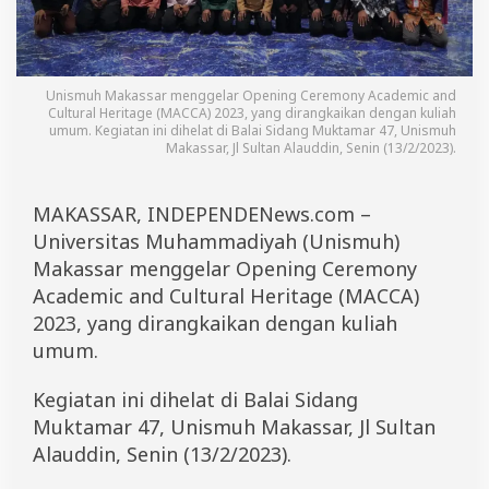
i
l
a
n
d
Unismuh Makassar menggelar Opening Ceremony Academic and
K
Cultural Heritage (MACCA) 2023, yang dirangkaikan dengan kuliah
u
umum. Kegiatan ini dihelat di Balai Sidang Muktamar 47, Unismuh
l
Makassar, Jl Sultan Alauddin, Senin (13/2/2023).
i
a
h
MAKASSAR, INDEPENDENews.com –
d
Universitas Muhammadiyah (Unismuh)
i
U
Makassar menggelar Opening Ceremony
n
Academic and Cultural Heritage (MACCA)
i
2023, yang dirangkaikan dengan kuliah
s
m
umum.
u
h
Kegiatan ini dihelat di Balai Sidang
M
a
Muktamar 47, Unismuh Makassar, Jl Sultan
k
Alauddin, Senin (13/2/2023).
a
s